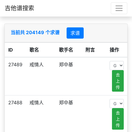
吉他谱搜索
当前共 204149 个求谱
求谱
ID
歌名
歌手名
附言
操作
27489
戒情人
郑中基
去
上
传
27488
戒情人
郑中基
去
上
传