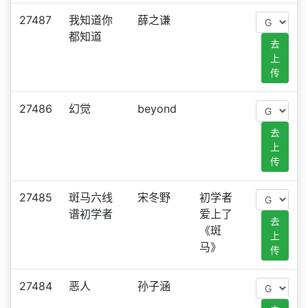
27487
我知道你
薛之谦
都知道
去
上
传
27486
幻觉
beyond
去
上
传
27485
斑马六线
宋冬野
初学者
谱初学者
爱上了
去
《斑
上
马》
传
27484
恶人
孙子涵