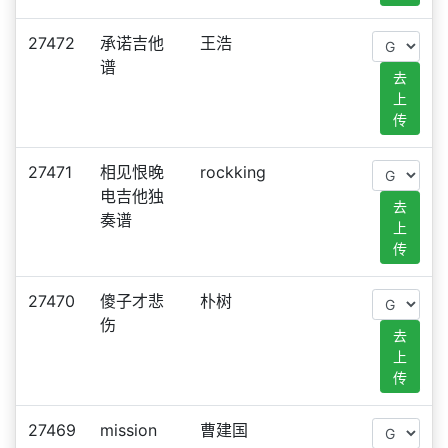
27472
承诺吉他
王浩
谱
去
上
传
27471
相见恨晚
rockking
电吉他独
去
奏谱
上
传
27470
傻子才悲
朴树
伤
去
上
传
27469
mission
曹建国