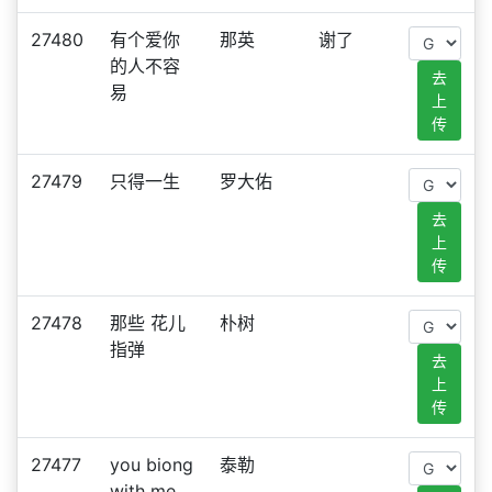
27480
有个爱你
那英
谢了
的人不容
去
易
上
传
27479
只得一生
罗大佑
去
上
传
27478
那些 花儿
朴树
指弹
去
上
传
27477
you biong
泰勒
with me