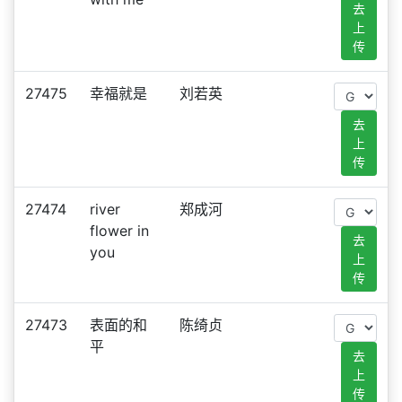
去
上
传
27475
幸福就是
刘若英
去
上
传
27474
river
郑成河
flower in
去
you
上
传
27473
表面的和
陈绮贞
平
去
上
传