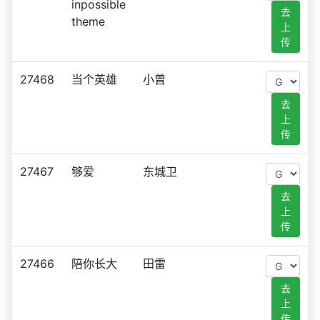
inpossible
去
theme
上
传
27468
当个英雄
小曾
去
上
传
27467
够爱
东城卫
去
上
传
27466
陪你长大
田雷
去
上
传