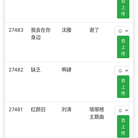
去
上
传
27483
我会在你
沈滕
谢了
身边
去
上
传
27482
缺乏
啊肆
去
上
传
27481
红颜旧
刘涛
琅琊榜
主题曲
去
上
传