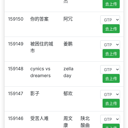
杰
去上传
159150
你的答案
阿冗
去上传
159149
被困住的城
姜鹏
市
去上传
159148
cynics vs
zella
dreamers
day
去上传
159147
影子
郁欢
去上传
159146
受苦人难
周文
陕北
康
酸曲