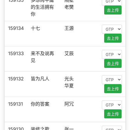
159135
多想再平庸
隔壁
的生活拥有
老樊
去上传
你
159134
十七
王源
去上传
159133
来不及说再
艾辰
见
去上传
159132
皆为凡人
光头
华夏
去上传
159131
你的答案
阿冗
去上传
159130
装修之歌
张一