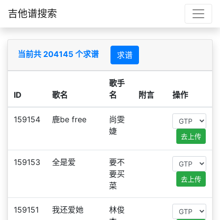
吉他谱搜索
当前共 204145 个求谱
求谱
歌手
ID
歌名
名
附言
操作
159154
鹿be free
尚雯
婕
去上传
159153
全是爱
要不
要买
去上传
菜
159151
我还爱她
林俊