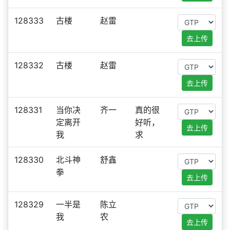
128333
古楼
赵雷
去上传
128332
古楼
赵雷
去上传
128331
当你决
齐一
真的很
定离开
好听，
去上传
我
求
128330
北斗神
舒鑫
拳
去上传
128329
一半是
陈立
我
农
去上传