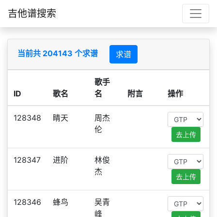
吉他谱搜索
当前共 204143 个求谱
求谱
歌手
ID
歌名
名
附言
操作
128348
睛天
周杰
伦
去上传
128347
进阶
林俊
杰
去上传
128346
蜂鸟
吴青
峰