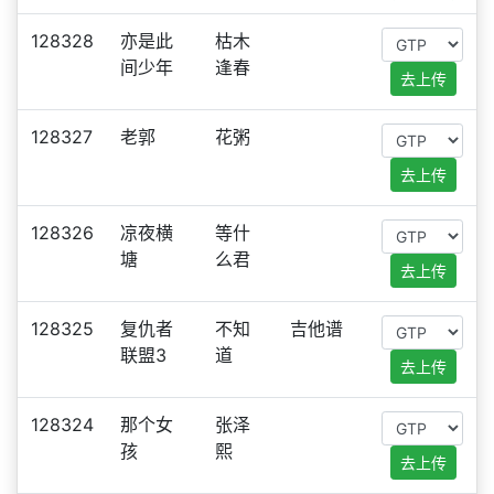
128328
亦是此
枯木
间少年
逢春
去上传
128327
老郭
花粥
去上传
128326
凉夜横
等什
塘
么君
去上传
128325
复仇者
不知
吉他谱
联盟3
道
去上传
128324
那个女
张泽
孩
熙
去上传