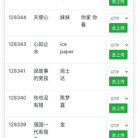
去上传
128344
天使心
妹妹
你家 你
看
去上传
128343
心如止
ice
水
paper
去上传
128341
说故事
尚士
的男孩
达
去上传
128340
你也没
陈梦
有错
嘉
去上传
128339
强国一
金
代有我
去上传