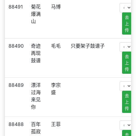
88491
菊花
马博
爆满
去
山
上
传
88490
奇迹
毛毛
只要架子鼓谱子
再现
去
鼓谱
上
传
88489
漂洋
李宗
过海
盛
去
来见
上
你
传
88488
百年
王菲
孤寂
去