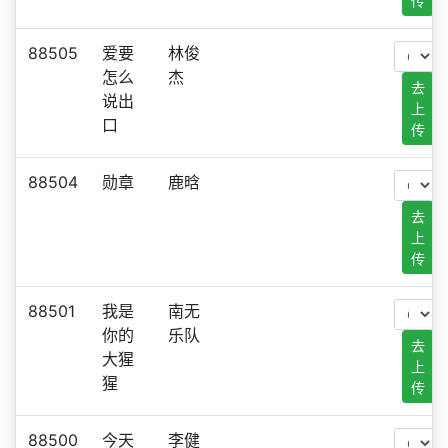
传
88505
爱要
林俊
怎么
杰
去
说出
上
口
传
88504
勋章
鹿晗
去
上
传
88501
我是
南无
你的
乐队
去
大猩
上
猩
传
88500
今天
李健