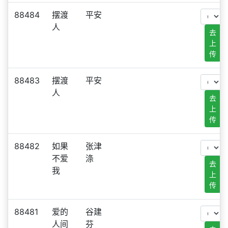
88484
摆渡
平安
人
去
上
传
88483
摆渡
平安
人
去
上
传
88482
如果
张津
不爱
涤
去
我
上
传
88481
爱的
谷建
人间
芬