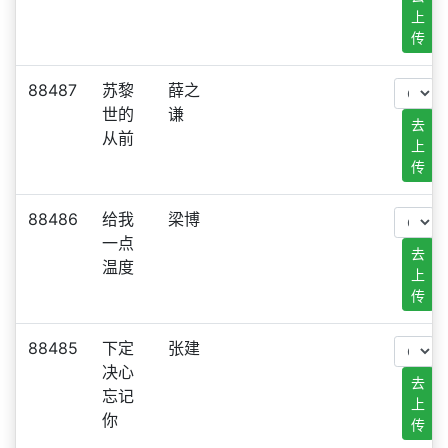
上
传
88487
苏黎
薛之
世的
谦
去
从前
上
传
88486
给我
梁博
一点
去
温度
上
传
88485
下定
张建
决心
去
忘记
上
你
传