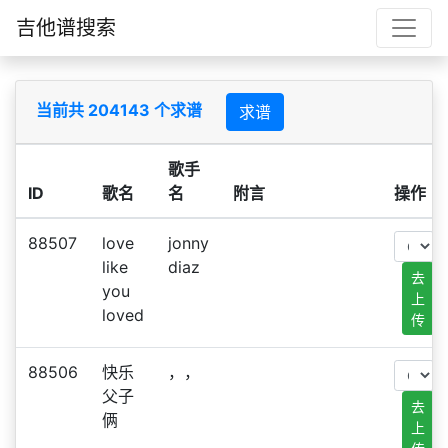
吉他谱搜索
当前共 204143 个求谱
求谱
歌手
ID
歌名
名
附言
操作
88507
love
jonny
like
diaz
去
you
上
loved
传
88506
快乐
，，
父子
去
俩
上