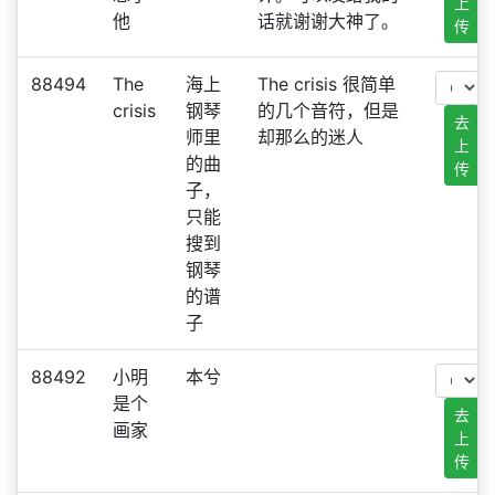
上
他
话就谢谢大神了。
传
88494
The
海上
The crisis 很简单
crisis
钢琴
的几个音符，但是
去
师里
却那么的迷人
上
的曲
传
子，
只能
搜到
钢琴
的谱
子
88492
小明
本兮
是个
去
画家
上
传