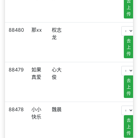
去
上
传
88480
那xx
权志
龙
去
上
传
88479
如果
心大
真爱
俊
去
上
传
88478
小小
魏晨
快乐
去
上
传