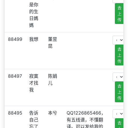
是你
去
的生
上
日媽
传
媽
88499
我想
董昱
昆
去
上
传
88497
寂寞
陈娟
才找
儿
去
我
上
传
88495
告诉
本兮
QQ1226865466，
自己
有五线谱，不懂翻
去
忘了
译。可以发给我的