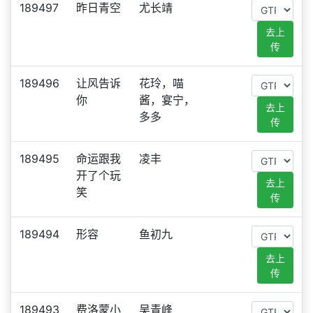
189497
昨日青空
尤长靖
去上
传
189496
让风告诉
花玲，喵
你
酱，宴宁，
去上
多多
传
189495
命运跟我
凌丰
开了个玩
去上
笑
传
189494
形容
鱼初九
去上
传
189493
费洛蒙小
吴青峰