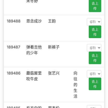
宋冬野
去上
传
189488
思念成沙
王韵
去上
传
189487
弹着吉他
新裤子
的少年
去上
传
189486
蘑菇屋里
张艺兴
向
吹牛皮
往
去上
的
传
生
活