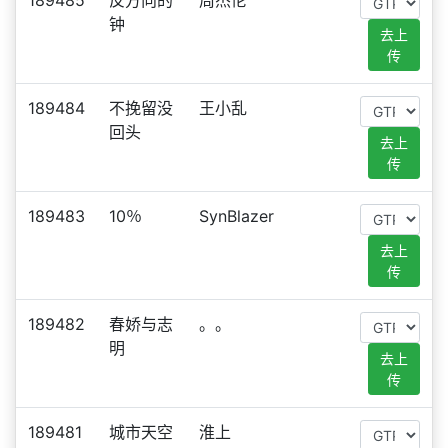
189485
反方向的
周杰伦
钟
去上
传
189484
不挽留没
王小乱
回头
去上
传
189483
10％
SynBlazer
去上
传
189482
春娇与志
。。
明
去上
传
189481
城市天空
淮上