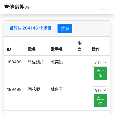
吉他谱搜索
当前共 204146 个求谱
求谱
附
ID
歌名
歌手名
言
操作
189499
粤语残片
陈奕迅
去上
传
189498
同花顺
林倛玉
去上
传