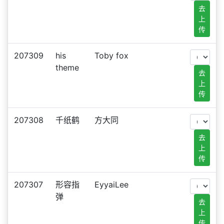
去
上
传
207309
his
Toby fox
theme
去
上
传
207308
千纸鹤
方大同
去
上
传
207307
形容指
EyyaiLee
弹
去
上
传