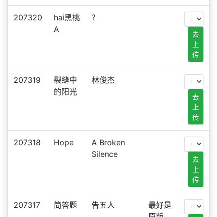
207320
hai黑桃
？
A
去
上
传
207319
裂缝中
林俊杰
的阳光
去
上
传
207318
Hope
A Broken
Silence
去
上
传
207317
简答题
告五人
最好是
原版