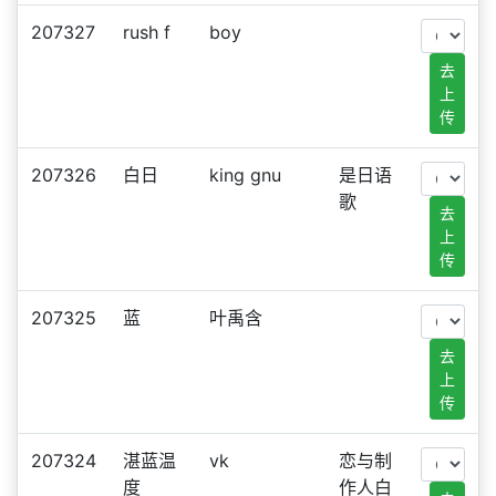
207327
rush f
boy
去
上
传
207326
白日
king gnu
是日语
歌
去
上
传
207325
蓝
叶禹含
去
上
传
207324
湛蓝温
vk
恋与制
度
作人白