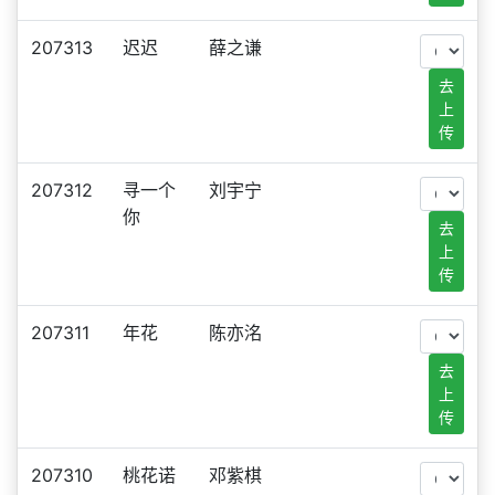
207313
迟迟
薛之谦
去
上
传
207312
寻一个
刘宇宁
你
去
上
传
207311
年花
陈亦洺
去
上
传
207310
桃花诺
邓紫棋