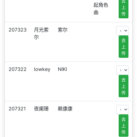
去
起角色
上
曲
传
207323
月光索
索尔
尔
去
上
传
207322
lowkey
NIKI
去
上
传
207321
夜阑珊
赖康康
去
上
传