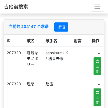
吉他谱搜索
当前共 204147 个求谱
求谱
ID
歌名
歌手名
附言
操作
207329
蜘蛛糸
sanskure.UK
モノポ
/ 初音未来
去
リー
上
传
207328
理想
赵雷
去
上
传