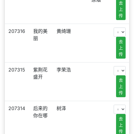
去
上
传
207316
我的美
黄绮珊
丽
去
上
传
207315
紫荆花
李荣浩
盛开
去
上
传
207314
后来的
树泽
你在哪
去
上
传