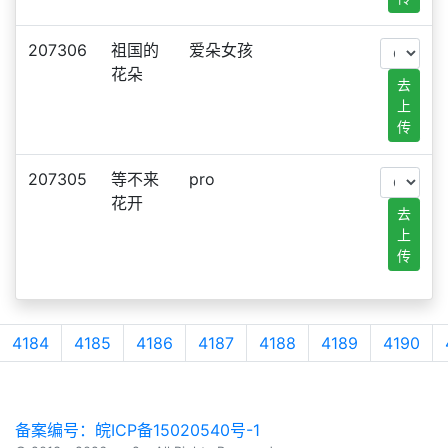
207306
祖国的
爱朵女孩
花朵
去
上
传
207305
等不来
pro
花开
去
上
传
4184
4185
4186
4187
4188
4189
4190
备案编号：皖ICP备15020540号-1