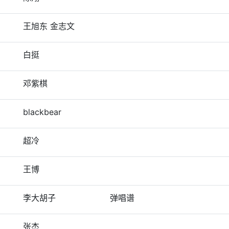
王旭东 金志文
白挺
邓紫棋
blackbear
超冷
王博
李大胡子
弹唱谱
张杰