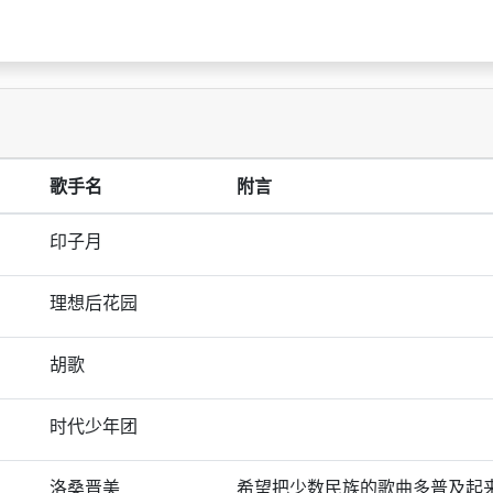
歌手名
附言
印子月
理想后花园
胡歌
时代少年团
洛桑晋美
希望把少数民族的歌曲多普及起