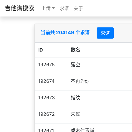
吉他谱搜索
上传
求谱
关于
当前共 204149 个求谱
求谱
ID
歌名
192675
落空
192674
不再为你
192673
指纹
192672
朱雀
192671
桌木仁青岗