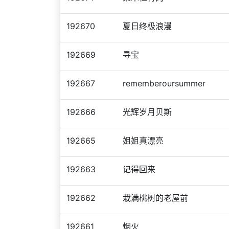
192670
夏日终极浪漫
192669
寻宝
192667
rememberoursummer
192666
光辉岁月贝斯
192665
姐姐真漂亮
192663
记得回来
192662
栽满桃树的老屋前
192661
烟火