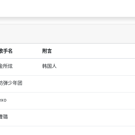
歌手名
附言
金所炫
韩国人
防弹少年团
exo
曹璐