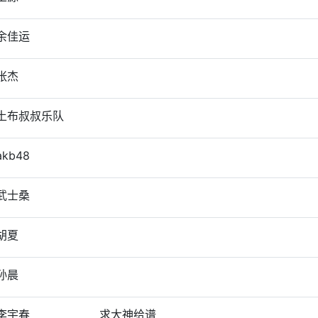
余佳运
张杰
土布叔叔乐队
akb48
武士桑
胡夏
孙晨
李宇春
求大神给谱