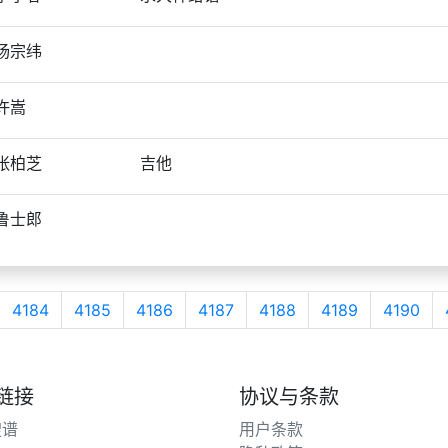
杨宗纬
许嵩
张柏芝
吉他
鲁士郎
4184
4185
4186
4187
4188
4189
4190
链接
协议与条款
搜谱
用户条款