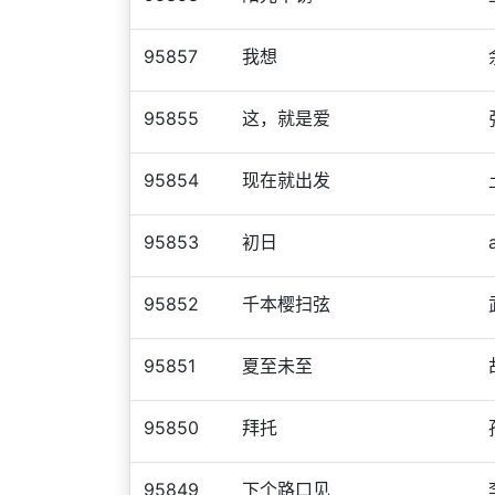
95857
我想
95855
这，就是爱
95854
现在就出发
95853
初日
95852
千本樱扫弦
95851
夏至未至
95850
拜托
95849
下个路口见