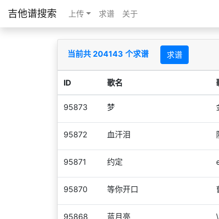
吉他谱搜索
上传
求谱
关于
当前共 204143 个求谱
求谱
ID
歌名
95873
梦
95872
血汗泪
95871
约定
95870
等你开口
95868
蓝月亮
\