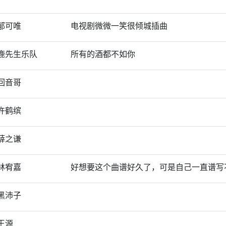
郁可唯
电视剧微微一笑很倾城插曲
鹿先生乐队
所有的酒都不如你
回音哥
许鹤缤
薛之谦
林宥嘉
好想要这个曲谱好久了，可是自己一直谱写
黑沛子
王源