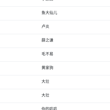
鱼大仙儿
卢炎
薛之谦
毛不易
黄家驹
大壮
大壮
你的叽叽