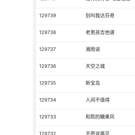
129739
别叫我达芬奇
129738
老男孩吉他谱
129737
湘雨谣
129736
天空之城
129735
新宝岛
129734
人间不值得
129733
和熙的糖果风
129732
不愿说再见