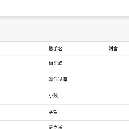
歌手名
附言
尚东峰
漂洋过海
小贱
李智
薛之谦