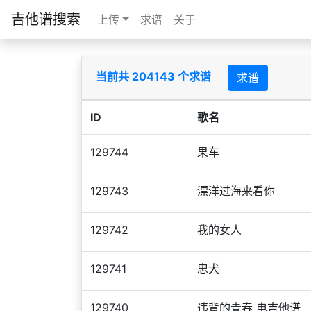
吉他谱搜索
上传
求谱
关于
当前共 204143 个求谱
求谱
ID
歌名
129744
果车
129743
漂洋过海来看你
129742
我的女人
129741
忠犬
129740
违背的青春 电吉他谱