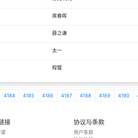
席春晖
薛之谦
太一
程璧
4184
4185
4186
4187
4188
4189
4190
链接
协议与条款
搜谱
用户条款