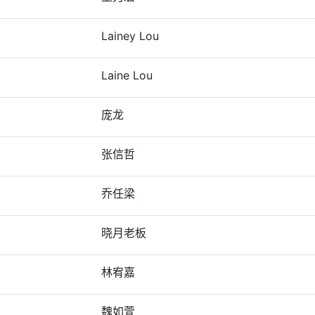
Lainey Lou
Laine Lou
庞龙
张信哲
乔任梁
晓月老板
林宥嘉
魏如萱