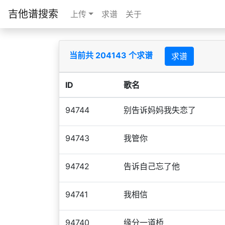
吉他谱搜索
上传
求谱
关于
当前共 204143 个求谱
求谱
ID
歌名
94744
别告诉妈妈我失恋了
94743
我管你
94742
告诉自己忘了他
94741
我相信
94740
缘分一道桥