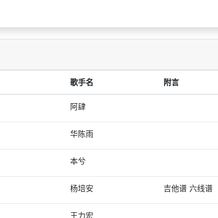
歌手名
附言
阿肆
华陈雨
本兮
杨培安
吉他谱 六线谱
王力宏