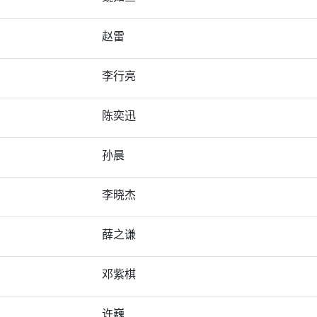
赵雷
李行亮
陈奕迅
孙晨
李晓杰
薛之谦
邓紫棋
许巍