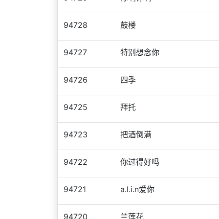
94728
鼓楼
94727
特别想念你
94726
四季
94725
拜托
94723
把酒倒满
94722
你过得好吗
94721
a.l.i.n爱你
94720
兰莲花