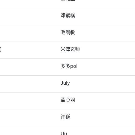
邓紫棋
毛啊敏
)
米津玄师
多多poi
July
蓝心羽
许巍
Uu