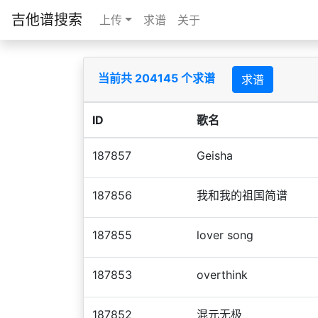
吉他谱搜索
上传
求谱
关于
当前共 204145 个求谱
求谱
ID
歌名
187857
Geisha
187856
我和我的祖国简谱
187855
lover song
187853
overthink
187852
混元无极