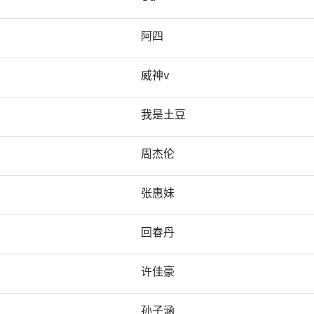
阿四
威神v
我是土豆
周杰伦
张惠妹
回春丹
许佳豪
孙子涵