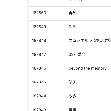
187850
再见
187849
想思
187848
カムパネルラ (康贝瑞拉
187847
02的爱恋
187846
beyond the memory
187845
晴天
187844
故乡
187843
慢慢