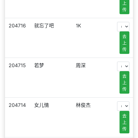
上
传
204716
就忘了吧
1K
去
上
传
204715
若梦
周深
去
上
传
204714
女儿情
林俊杰
去
上
传