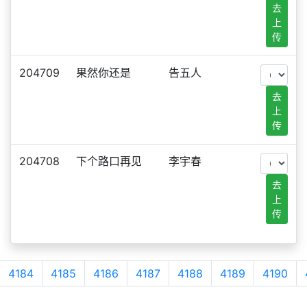
去
上
传
204709
果然你还是
告五人
去
上
传
204708
下个路口再见
李宇春
去
上
传
4184
4185
4186
4187
4188
4189
4190