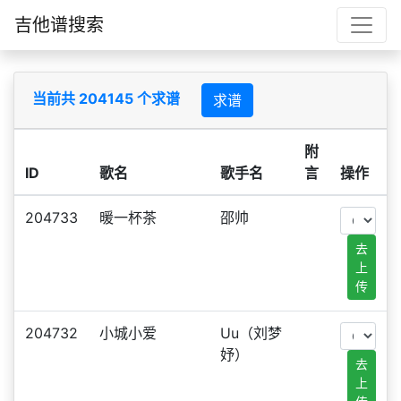
吉他谱搜索
当前共 204145 个求谱
求谱
附
ID
歌名
歌手名
言
操作
204733
暖一杯茶
邵帅
去
上
传
204732
小城小爱
Uu（刘梦
妤）
去
上