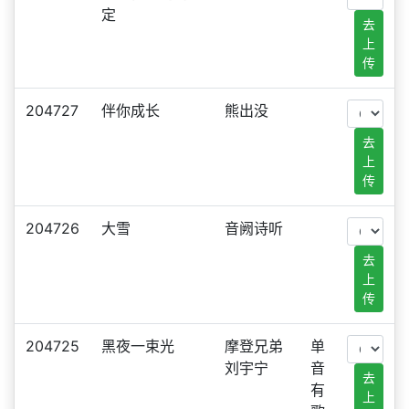
定
去
上
传
204727
伴你成长
熊出没
去
上
传
204726
大雪
音阙诗听
去
上
传
204725
黑夜一束光
摩登兄弟
单
刘宇宁
音
去
有
上