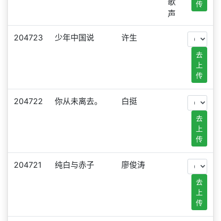
歌
传
声
204723
少年中国说
许生
去
上
传
204722
你从未离去。
白挺
去
上
传
204721
纯白与赤子
廖俊涛
去
上
传