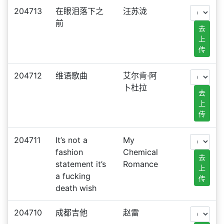
204713
在眼泪落下之
汪苏泷
前
去
上
传
204712
维语歌曲
艾尔肯·阿
卜杜拉
去
上
传
204711
It’s not a
My
fashion
Chemical
去
statement it’s
Romance
上
a fucking
传
death wish
204710
成都吉他
赵雷