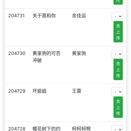
传
204731
关于我和你
余佳运
去
上
传
204730
黄家驹的可否
黄家驹
冲破
去
上
传
204729
坏姐姐
王蓉
去
上
传
204728
樱花树下的约
柯柯柯啊