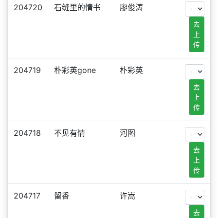
204720
石缝里的情书
廖俊涛
去
上
传
204719
朴彩英gone
朴彩英
去
上
传
204718
不见有情
河图
去
上
传
204717
留香
许嵩
去