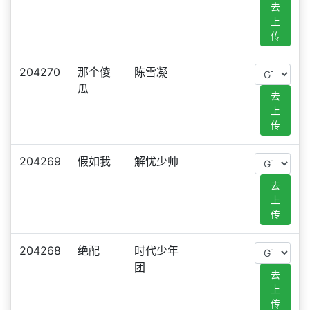
去
上
传
204270
那个傻
陈雪凝
瓜
去
上
传
204269
假如我
解忧少帅
去
上
传
204268
绝配
时代少年
团
去
上
传