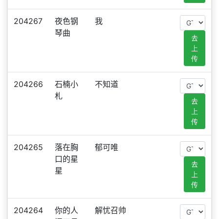
204267
夜色钢
我
琴曲
去
上
传
204266
石楠小
不知道
札
去
上
传
204265
落在胸
郁可唯
口的星
去
星
上
传
204264
你的人
解忧召帅