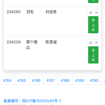
204260
羽毛
刘佳奇
去
上
传
204259
那个傻
陈雪凝
瓜
去
上
传
4184
4185
4186
4187
4188
4189
4190
备案编号：皖ICP备15020540号-1