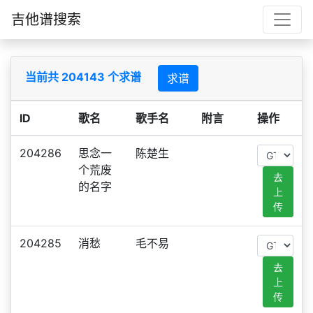
吉他谱搜索
当前共 204143 个求谱
求谱
ID
歌名
歌手名
附言
操作
204286
思念一
陈楚生
个荒废
去
的名字
上
传
204285
消愁
毛不易
去
上
传