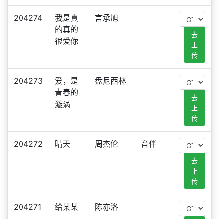
204274
我是真
言承旭
的真的
去
很爱你
上
传
204273
爱，是
盘尼西林
青春的
去
漩涡
上
传
204272
晴天
周杰伦
音伴
去
上
传
204271
给某某
陈亦洛