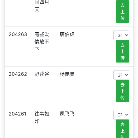
间四月
去
天
上
传
204263
有些爱
唐伯虎
情放不
去
下
上
传
204262
野花谷
杨昆昊
去
上
传
204261
往事如
凤飞飞
昨
去
上
传