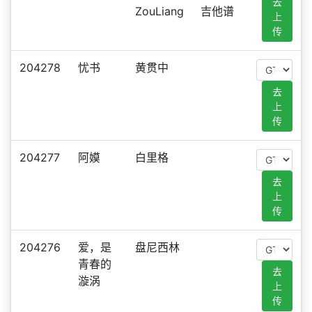
去
ZouLiang
吉他谱
上
传
204278
忧书
黄贯中
去
上
传
204277
阿嫫
白里格
去
上
传
204276
爱，是
盘尼西林
青春的
去
漩涡
上
传