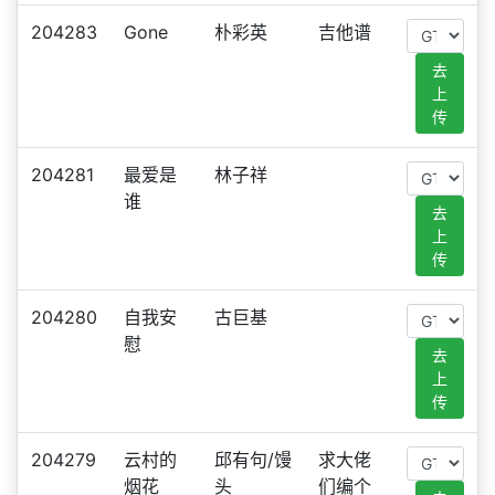
204283
Gone
朴彩英
吉他谱
去
上
传
204281
最爱是
林子祥
谁
去
上
传
204280
自我安
古巨基
慰
去
上
传
204279
云村的
邱有句/馒
求大佬
烟花
头
们编个