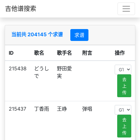
吉他谱搜索
当前共 204145 个求谱
求谱
ID
歌名
歌手名
附言
操作
215438
どうし
野田愛
で
実
去
上
传
215437
丁香雨
王峥
弹唱
去
上
传