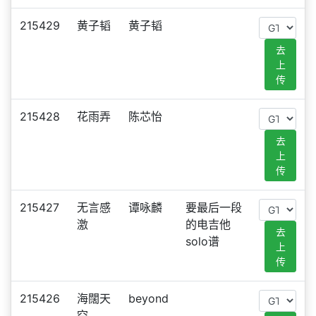
215429
黄子韬
黄子韬
去
上
传
215428
花雨弄
陈芯怡
去
上
传
215427
无言感
谭咏麟
要最后一段
激
的电吉他
去
solo谱
上
传
215426
海闊天
beyond
空