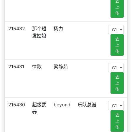
去
上
传
215432
那个短
杨力
发姑娘
去
上
传
215431
情歌
梁静茹
去
上
传
215430
超级武
beyond
乐队总谱
器
去
上
传