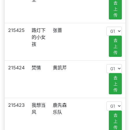
去
上
传
215425
路灯下
张蔷
的小女
去
孩
上
传
215424
焚情
黄凯芹
去
上
传
215423
我想当
鹿先森
风
乐队
去
上
传