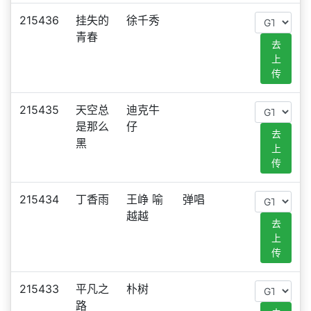
215436
挂失的
徐千秀
青春
去
上
传
215435
天空总
迪克牛
是那么
仔
去
黑
上
传
215434
丁香雨
王峥 喻
弹唱
越越
去
上
传
215433
平凡之
朴树
路