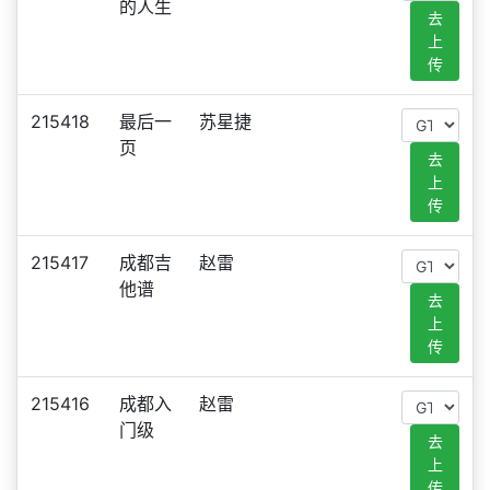
的人生
去
上
传
215418
最后一
苏星捷
页
去
上
传
215417
成都吉
赵雷
他谱
去
上
传
215416
成都入
赵雷
门级
去
上
传