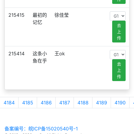
215415
最初的
徐佳莹
记忆
去
上
传
215414
这条小
王ok
鱼在乎
去
上
传
4184
4185
4186
4187
4188
4189
4190
备案编号：皖ICP备15020540号-1