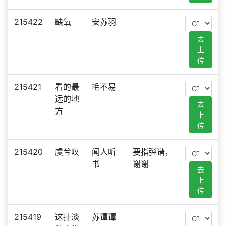
215422
缺氧
安苏羽
去
上
传
215421
看的最
毛不易
远的地
去
方
上
传
215420
虞兮叹
闻人听
要指弹谱，
书
谢谢
去
上
传
215419
这扯淡
苏谭谭