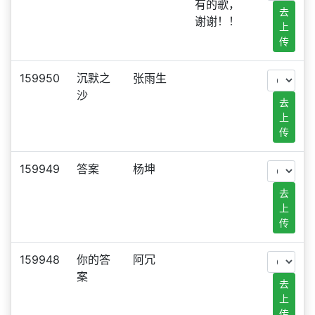
有的歌，
去
谢谢！！
上
传
159950
沉默之
张雨生
沙
去
上
传
159949
答案
杨坤
去
上
传
159948
你的答
阿冗
案
去
上
传