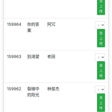
去
上
传
159964
你的答
阿冗
案
去
上
传
159963
别渴望
老田
去
上
传
159962
裂缝中
林俊杰
的阳光
去
上
传