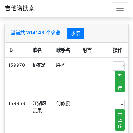
吉他谱搜索
当前共 204143 个求谱
求谱
ID
歌名
歌手名
附言
操作
159970
桃花酒
胜屿
去
上
传
159969
江湖风
何教授
云录
去
上
传