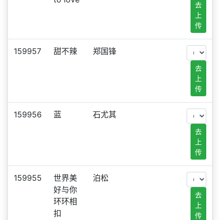
去
上
传
159957
甜不辣
郑国锋
去
上
传
159956
蓝
石尤其
去
上
传
159955
世界美
泊松
好与你
去
环环相
上
扣
传