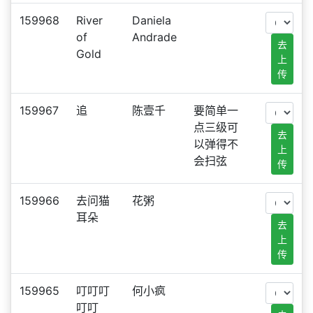
159968
River
Daniela
of
Andrade
去
Gold
上
传
159967
追
陈壹千
要简单一
点三级可
去
以弹得不
上
会扫弦
传
159966
去问猫
花粥
耳朵
去
上
传
159965
叮叮叮
何小疯
叮叮