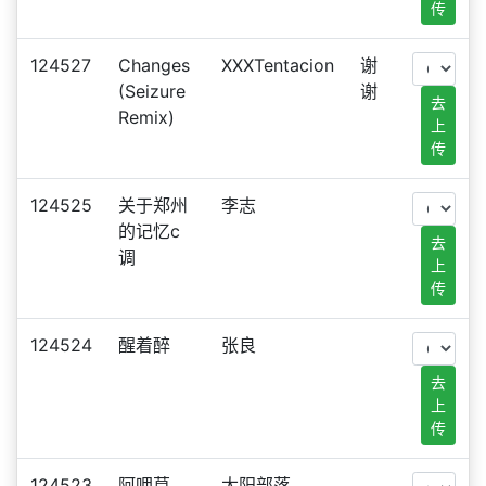
传
124527
Changes
XXXTentacion
谢
(Seizure
谢
去
Remix)
上
传
124525
关于郑州
李志
的记忆c
去
调
上
传
124524
醒着醉
张良
去
上
传
124523
阿呷莫
太阳部落