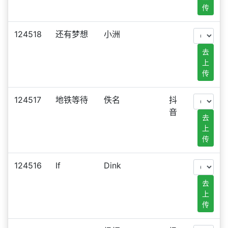
传
124518
还有梦想
小洲
去
上
传
124517
地铁等待
佚名
抖
音
去
上
传
124516
If
Dink
去
上
传