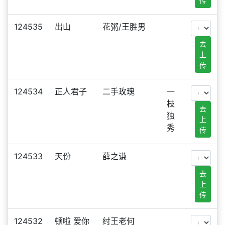
传
124535
出山
花粥/王胜男
去
上
传
124534
正人君子
二手玫瑰
一
枝
去
独
上
秀
传
124533
天份
薛之谦
去
上
传
124532
顿啦 爱你
纣王老何