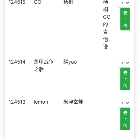
124515
GO
杨桐
杨
桐
去
GO
上
的
传
吉
他
谱
124514
黑甲战争
耀yao
之后
去
上
传
124513
lemon
米津玄师
去
上
传