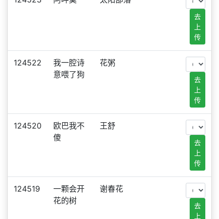
去
上
传
124522
我一腔诗
花粥
意喂了狗
去
上
传
124520
欧巴我不
王舒
傻
去
上
传
124519
一颗会开
谢春花
花的树
去
上