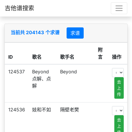
吉他谱搜索
当前共 204143 个求谱
求谱
附
ID
歌名
歌手名
言
操作
124537
Beyond
Beyond
点解、点
去
解
上
传
124536
妓和不如
隔壁老樊
去
上