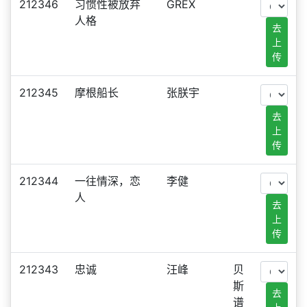
212346
习惯性被放弃
GREX
人格
去
上
传
212345
摩根船长
张朕宇
去
上
传
212344
一往情深，恋
李健
人
去
上
传
212343
忠诚
汪峰
贝
斯
去
谱