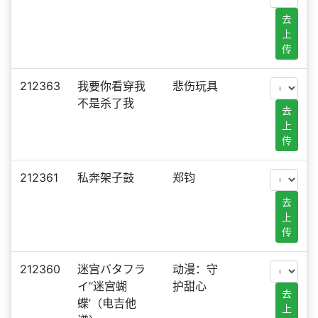
去
上
传
212363
我要你看穿我
悲伤玩具
不是杀了我
去
上
传
212361
私奔架子鼓
郑钧
去
上
传
212360
迷宫バタフラ
动漫：守
イ’‘迷宫蝴
护甜心
去
蝶’（电吉他
上