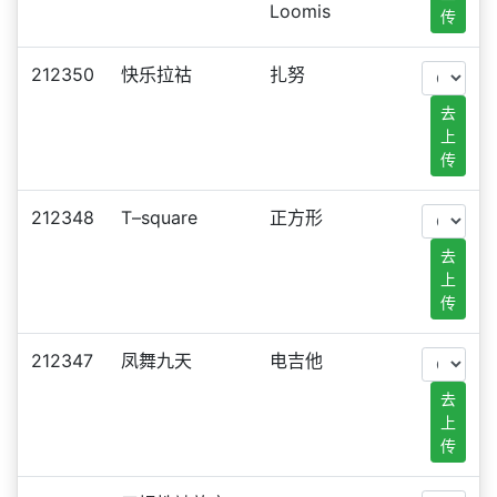
Loomis
传
212350
快乐拉祜
扎努
去
上
传
212348
T–square
正方形
去
上
传
212347
凤舞九天
电吉他
去
上
传