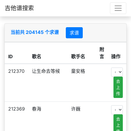
吉他谱搜索
当前共 204145 个求谱
求谱
附
ID
歌名
歌手名
言
操作
212370
让生命去等候
童安格
去
上
传
212369
春海
许巍
去
上