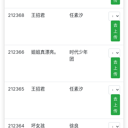
传
212368
王招君
任素汐
去
上
传
212366
姐姐真漂亮。
时代少年
团
去
上
传
212365
王招君
任素汐
去
上
传
212364
坏女孩
徐良