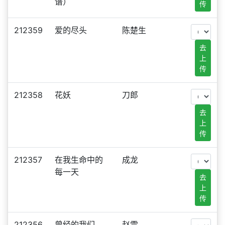
谱）
传
212359
爱的尽头
陈楚生
去
上
传
212358
花妖
刀郎
去
上
传
212357
在我生命中的
成龙
每一天
去
上
传
212356
曾经的我们
赵雷