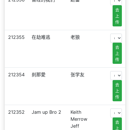
去
上
传
212355
在劫难逃
老狼
去
上
传
212354
刹那愛
张学友
去
上
传
212352
Jam up Bro 2
Keith
Merrow
去
Jeff
上