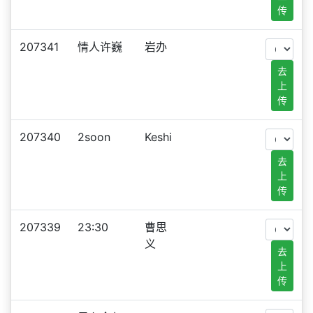
传
207341
情人许巍
岩办
去
上
传
207340
2soon
Keshi
去
上
传
207339
23:30
曹思
义
去
上
传