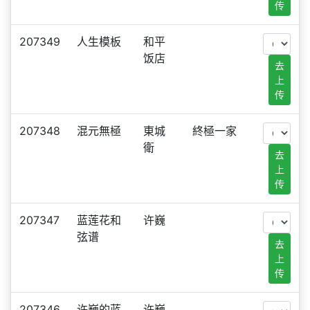
传
207349
人生模板
和平
饭店
去
上
传
207348
混元無極
東城
終極一家
衛
去
上
传
207347
蓝莲花和
许巍
弦谱
去
上
传
207346
许巍的蓝
许巍