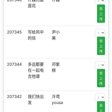
莲花
去
上
传
207345
写给风中
尹小
的信
美
去
上
传
207344
多远都要
邓紫
在一起电
棋
去
吉他谱
上
传
207342
我们快出
泠鸢
发
yousa
去
上