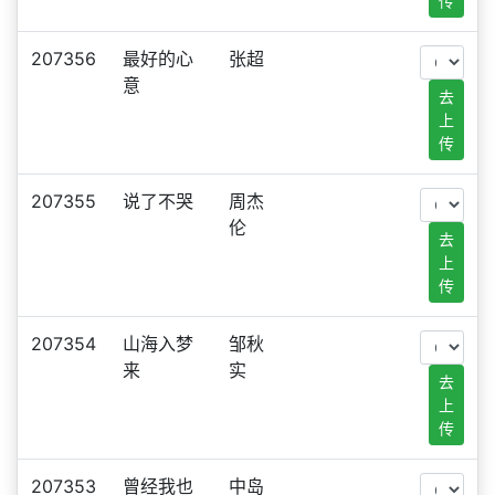
传
207356
最好的心
张超
意
去
上
传
207355
说了不哭
周杰
伦
去
上
传
207354
山海入梦
邹秋
来
实
去
上
传
207353
曾经我也
中岛