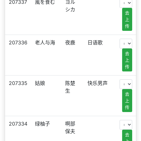
207337
風を食む
ヨル
シカ
去
上
传
207336
老人与海
夜鹿
日语歌
去
上
传
207335
姑娘
陈楚
快乐男声
生
去
上
传
207334
绿柚子
啊部
保夫
去