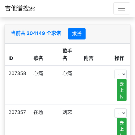
吉他谱搜索
当前共 204149 个求谱
求谱
歌手
ID
歌名
名
附言
操作
207358
心痛
心痛
去
上
传
207357
在场
刘恋
去
上