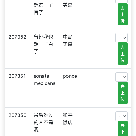
想过一了
美惠
去
百了
上
传
207352
曾经我也
中岛
想一了百
美惠
去
了
上
传
207351
sonata
ponce
mexicana
去
上
传
207350
最后难过
和平
的人不是
饭店
去
我
上