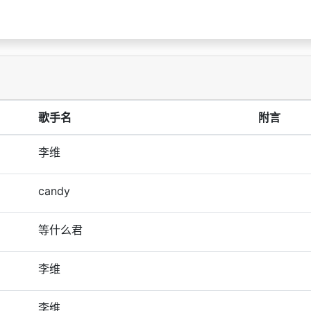
歌手名
附言
李维
candy
等什么君
李维
李维