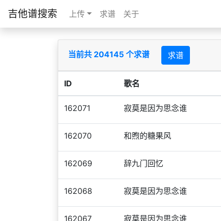
吉他谱搜索
上传
求谱
关于
当前共 204145 个求谱
求谱
ID
歌名
162071
寂莫是因为思念谁
162070
和煦的糖果风
162069
辞九门回忆
162068
寂莫是因为思念谁
162067
寂莫是因为思念谁