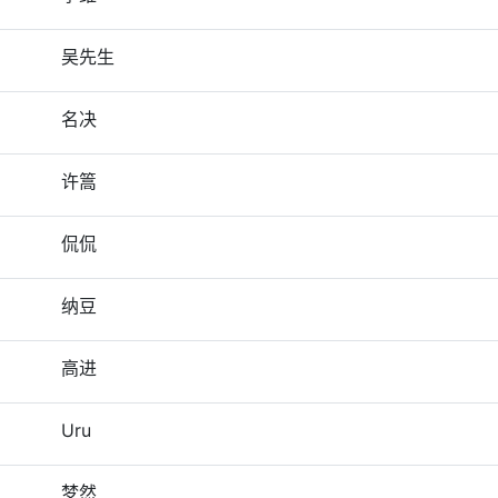
吴先生
名决
许篙
侃侃
纳豆
高进
Uru
梦然