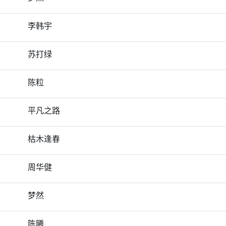
李韩宇
苏打绿
陈粒
平凡之路
枯木逢春
周华健
梦然
陈曦