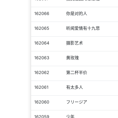
162066
你是对的人
162065
听闻爱情有十九悲
162064
摄影艺术
162063
黄玫瑰
162062
第二杯半价
162061
有太多人
162060
フリージア
162059
少年