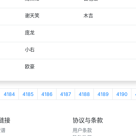
谢天笑
木吉
庞龙
小右
欧豪
4184
4185
4186
4187
4188
4189
4190
链接
协议与条款
搜谱
用户条款