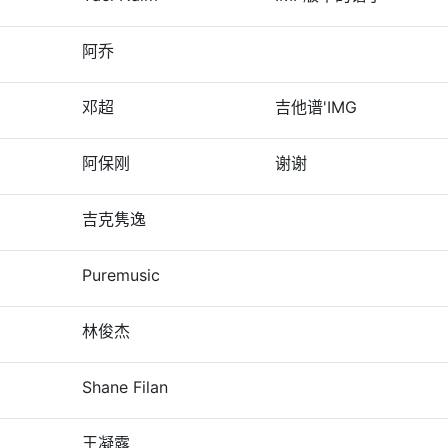
阿乔
邓超
吉他谱'IMG
阿保刚
谢谢
吉克隽逸
Puremusic
林俊杰
Shane Filan
王凝露