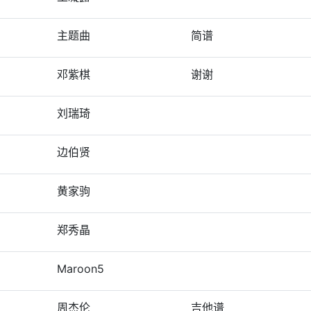
主题曲
简谱
邓紫棋
谢谢
刘瑞琦
边伯贤
黄家驹
郑秀晶
Maroon5
周杰伦
吉他谱