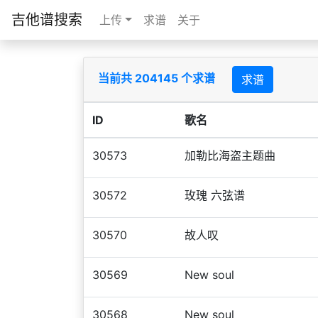
吉他谱搜索
上传
求谱
关于
当前共 204145 个求谱
求谱
ID
歌名
30573
加勒比海盗主题曲
30572
玫瑰 六弦谱
30570
故人叹
30569
New soul
30568
New soul