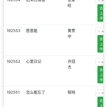
旺
去
上
传
192553
愿意能
黄贯
中
去
上
传
192552
心里日记
许冠
杰
去
上
传
192551
怎么能忘了
程响
去
上