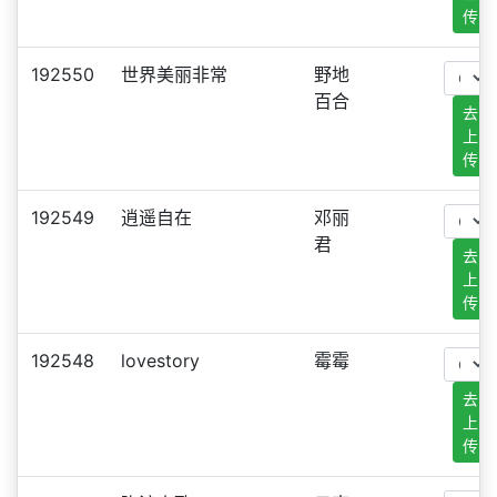
传
192550
世界美丽非常
野地
百合
去
上
传
192549
逍遥自在
邓丽
君
去
上
传
192548
lovestory
霉霉
去
上
传