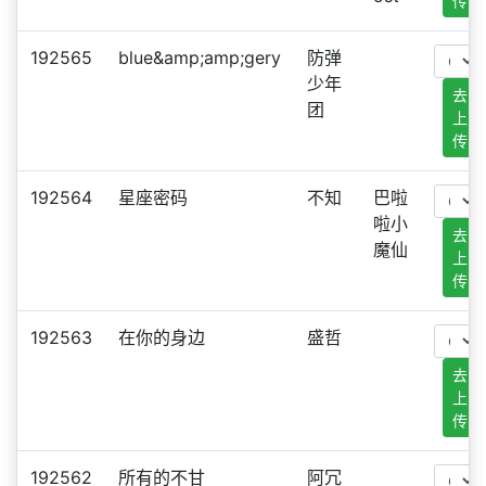
传
192565
blue&amp;amp;gery
防弹
少年
去
团
上
传
192564
星座密码
不知
巴啦
啦小
去
魔仙
上
传
192563
在你的身边
盛哲
去
上
传
192562
所有的不甘
阿冗