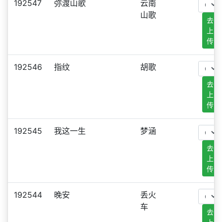
192547
弥渡山歌
云南
山歌
去
上
传
192546
指纹
胡歌
去
上
传
192545
我这一生
梦涵
去
上
传
192544
晚安
丢火
车
去