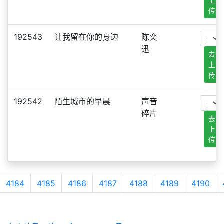
上
传
192543
让我留在你的身边
陈奕
迅
去
上
传
192542
陌生城市的早晨
声音
碎片
去
上
传
4184
4185
4186
4187
4188
4189
4190