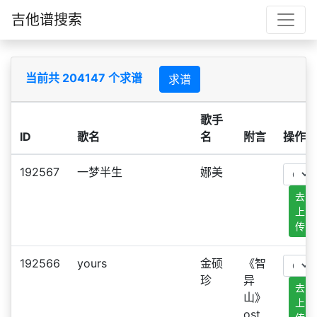
吉他谱搜索
当前共 204147 个求谱
求谱
歌手
ID
歌名
名
附言
操作
192567
一梦半生
娜美
去
上
传
192566
yours
金硕
《智
珍
异
去
山》
上
ost