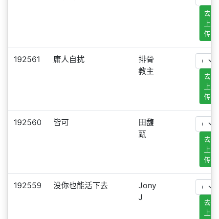
去
上
传
192561
庸人自扰
排骨
教主
去
上
传
192560
皆可
田馥
甄
去
上
传
192559
没你也能活下去
Jony
J
去
上