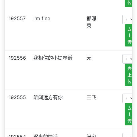
传
192557
I'm fine
都暻
秀
去
上
传
192556
我相信的小提琴谱
无
去
上
传
192555
听闻远方有你
王飞
去
上
传
192554
迟来的情话
张家