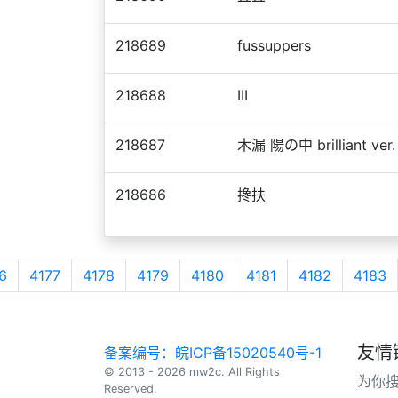
218689
fussuppers
218688
III
218687
木漏 陽の中 brilliant ver.
218686
搀扶
6
4177
4178
4179
4180
4181
4182
4183
友情
备案编号：皖ICP备15020540号-1
© 2013 - 2026 mw2c. All Rights
为你
Reserved.