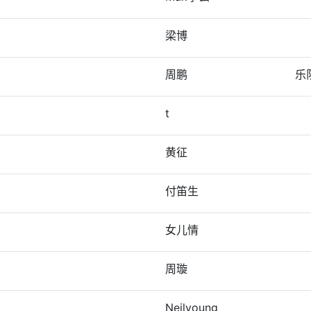
梁博
周鹏
乐
t
黄征
付笛生
女儿情
周璇
Neilyoung