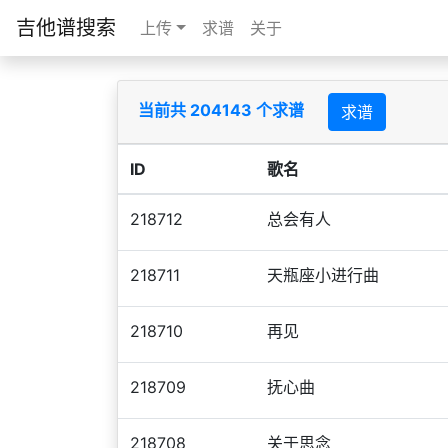
吉他谱搜索
上传
求谱
关于
当前共 204143 个求谱
求谱
ID
歌名
218712
总会有人
218711
天瓶座小进行曲
218710
再见
218709
抚心曲
218708
关于思念