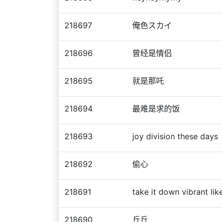
218697
俺色スカイ
218696
曾经是情侣
218695
就是那吒
218694
最难是求的饭
218693
joy division these days
218692
偷心
218691
take it down vibrant lik
218690
丘丘