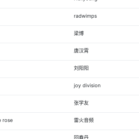
radwimps
梁博
唐汉霄
刘阳阳
joy division
张学友
e rose
雷火音频
回春丹