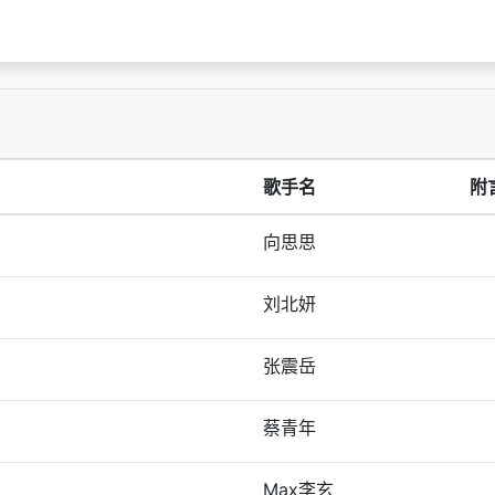
歌手名
附
向思思
刘北妍
张震岳
蔡青年
Max李玄