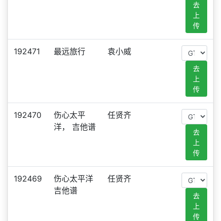
去
上
传
192471
最远旅行
袁小威
去
上
传
192470
伤心太平
任贤齐
洋， 吉他谱
去
上
传
192469
伤心太平洋
任贤齐
吉他谱
去
上
传