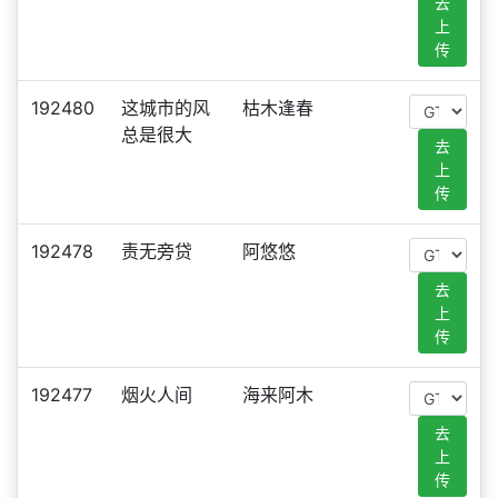
去
上
传
192480
这城市的风
枯木逢春
总是很大
去
上
传
192478
责无旁贷
阿悠悠
去
上
传
192477
烟火人间
海来阿木
去
上
传