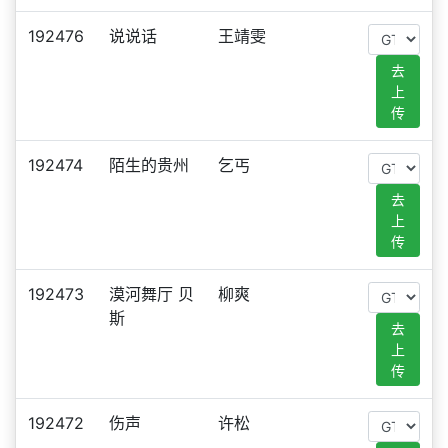
192476
说说话
王靖雯
去
上
传
192474
陌生的贵州
乞丐
去
上
传
192473
漠河舞厅 贝
柳爽
斯
去
上
传
192472
伤声
许松