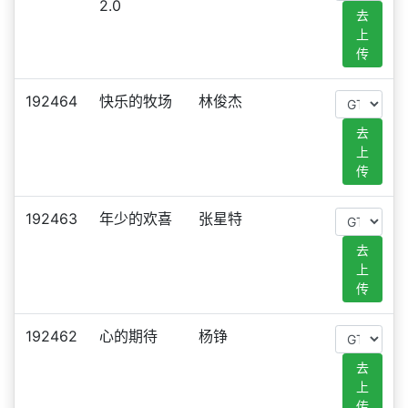
2.0
去
上
传
192464
快乐的牧场
林俊杰
去
上
传
192463
年少的欢喜
张星特
去
上
传
192462
心的期待
杨铮
去
上
传