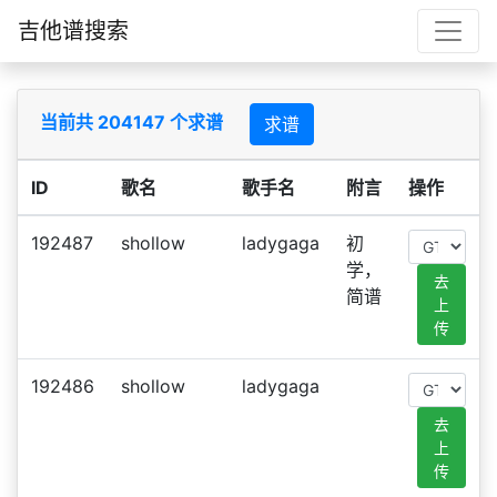
吉他谱搜索
当前共 204147 个求谱
求谱
ID
歌名
歌手名
附言
操作
192487
shollow
ladygaga
初
学，
去
简谱
上
传
192486
shollow
ladygaga
去
上
传