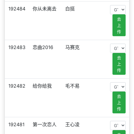
192484
你从未离去
白挺
去
上
传
192483
恋曲2016
马赛克
去
上
传
192482
给你给我
毛不易
去
上
传
192481
第一次恋人
王心凌