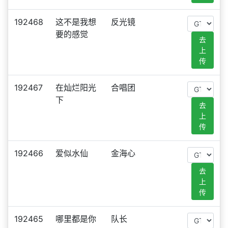
192468
这不是我想
反光镜
要的感觉
去
上
传
192467
在灿烂阳光
合唱团
下
去
上
传
192466
爱似水仙
金海心
去
上
传
192465
哪里都是你
队长