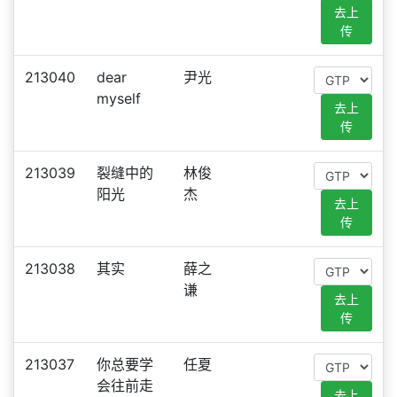
去上
传
213040
dear
尹光
myself
去上
传
213039
裂缝中的
林俊
阳光
杰
去上
传
213038
其实
薛之
谦
去上
传
213037
你总要学
任夏
会往前走
去上