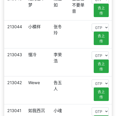
梦
如
不要单
去上
音
传
213044
小模样
张冬
玲
去上
传
213043
慢冷
李荣
浩
去上
传
213042
Wewe
告五
人
去上
传
213041
如我西沉
小魂