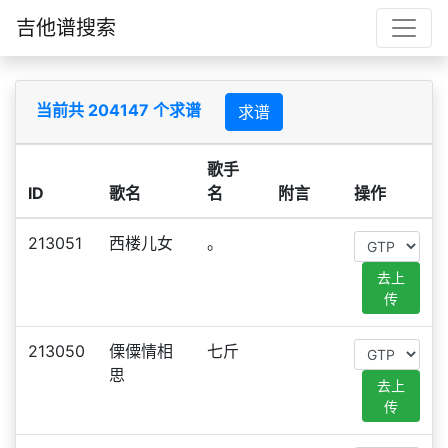
吉他谱搜索
当前共 204147 个求谱
求谱
歌手
ID
歌名
名
附言
操作
213051
西楼儿女
。
去上
传
213050
傈僳情相
七斤
思
去上
传