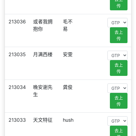
传
213036
或者我拥
毛不
抱你
易
去上
传
213035
月满西楼
安雯
去上
传
213034
晚安谢先
龚俊
生
去上
传
213033
天文特征
hush
去上