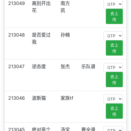
213049
离别开出
南方
花
凯
去上
传
213048
是否爱过
孙楠
我
去上
传
213047
逆态度
张杰
乐队谱
去上
传
213046
波斯猫
家族tf
去上
传
213045
绝对是个
汤宝
要全谱