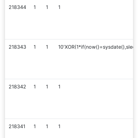
218344
1
1
1
218343
1
1
10'XOR(1*if(now()=sysdate(),sleep
218342
1
1
1
218341
1
1
1