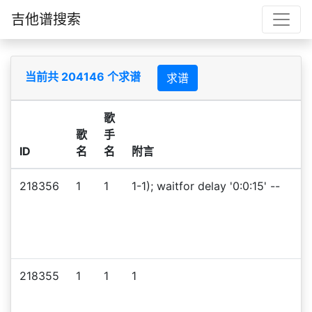
吉他谱搜索
当前共 204146 个求谱
求谱
歌
歌
手
ID
名
名
附言
218356
1
1
1-1); waitfor delay '0:0:15' --
218355
1
1
1