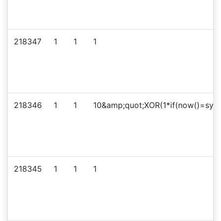
218347
1
1
1
218346
1
1
10&amp;quot;XOR(1*if(now()=sysd
218345
1
1
1