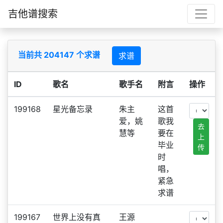
吉他谱搜索
当前共 204147 个求谱
求谱
ID
歌名
歌手名
附言
操作
199168
星光备忘录
朱主
这首
爱，姚
歌我
去
慧等
要在
上
毕业
传
时
唱，
紧急
求谱
199167
世界上没有真
王源