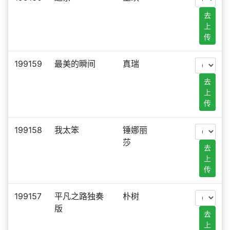
去
上
传
199159
最美的瞬间
真瑞
去
上
传
199158
我太笨
锤娜丽
莎
去
上
传
199157
平凡之路独奏
朴树
版
去
上