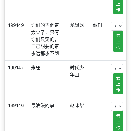
上
传
199149
你们的吉他谱
龙飘飘
你们
太少了，只有
去
你们只定的，
上
自己想要的谱
传
永远都求不到
199147
朱雀
时代少
年团
去
上
传
199146
最浪漫的事
赵咏华
去
上
传