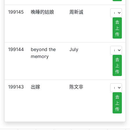
199145
晚睡的姑娘
周新诚
去
上
传
199144
beyond the
July
memory
去
上
传
199143
出嫁
陈文非
去
上
传