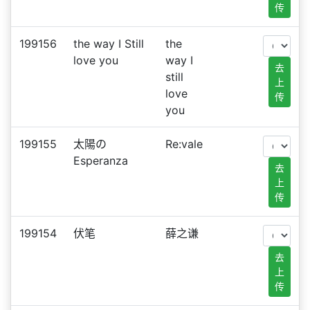
传
199156
the way I Still
the
love you
way I
去
still
上
love
传
you
199155
太陽の
Re:vale
Esperanza
去
上
传
199154
伏笔
薛之谦
去
上
传