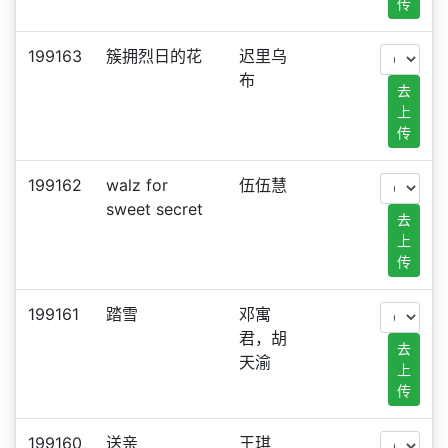
传
199163
簇拥烈日的花
迟里乌
布
去
上
传
199162
walz for
伍伍慧
sweet secret
去
上
传
199161
踏雪
邓寓
君，胡
去
天渝
上
传
199160
送亲
王琪