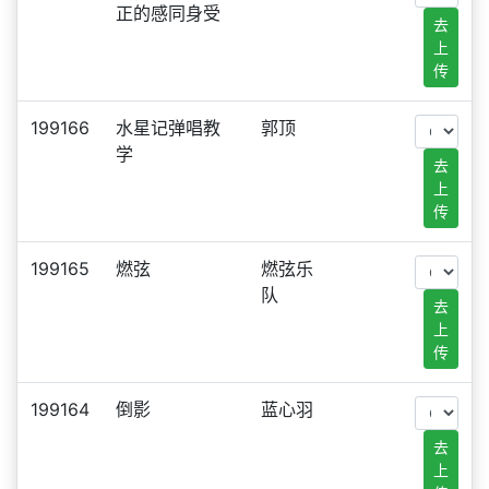
正的感同身受
去
上
传
199166
水星记弹唱教
郭顶
学
去
上
传
199165
燃弦
燃弦乐
队
去
上
传
199164
倒影
蓝心羽
去
上