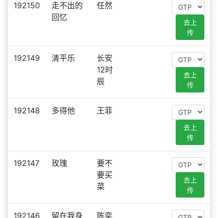
192150
走不出的
任然
回忆
去上
传
192149
清平乐
长安
12时
去上
辰
传
192148
多得他
王菲
去上
传
192147
玫瑰
要不
要买
去上
菜
传
192146
留在我身
陈奕