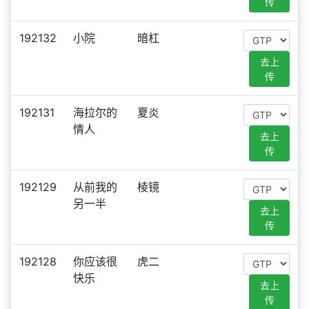
传
192132
小院
暗杠
去上
传
192131
海拉尔的
夏炎
情人
去上
传
192129
从前我的
棱镜
另一半
去上
传
192128
你应该很
虎二
快乐
去上
传