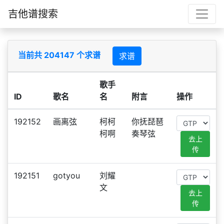
吉他谱搜索
当前共 204147 个求谱
求谱
歌手
ID
歌名
名
附言
操作
192152
画离弦
柯柯
你抚琵琶
柯啊
奏琴弦
去上
传
192151
gotyou
刘耀
文
去上
传