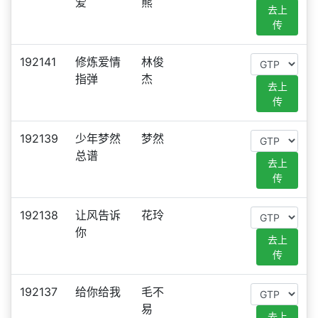
爱
熊
去上
传
192141
修炼爱情
林俊
指弹
杰
去上
传
192139
少年梦然
梦然
总谱
去上
传
192138
让风告诉
花玲
你
去上
传
192137
给你给我
毛不
易
去上