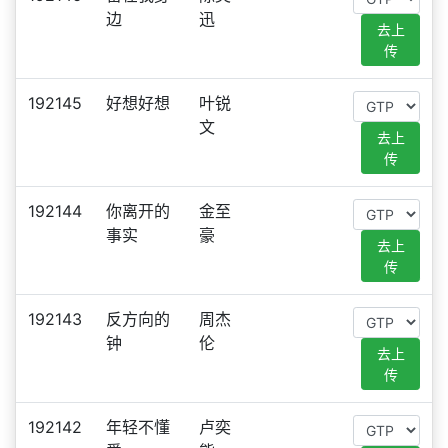
边
迅
去上
传
192145
好想好想
叶锐
文
去上
传
192144
你离开的
金至
事实
豪
去上
传
192143
反方向的
周杰
钟
伦
去上
传
192142
年轻不懂
卢奕