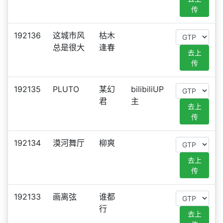
传
192136
这城市风
枯木
总是很大
逢春
去上
传
192135
PLUTO
某幻
bilibiliUP
君
主
去上
传
192134
漠河舞厅
柳爽
去上
传
192133
画离弦
谁都
行
去上