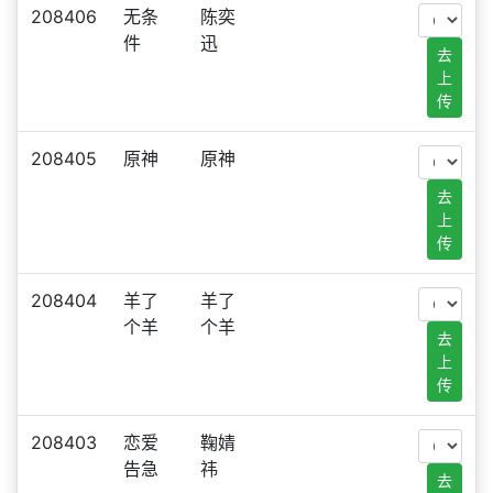
208406
无条
陈奕
件
迅
去
上
传
208405
原神
原神
去
上
传
208404
羊了
羊了
个羊
个羊
去
上
传
208403
恋爱
鞠婧
告急
祎
去