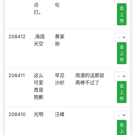
点
化
去
灯。
上
传
208412
.海阔
黄家
天空
驹
去
上
传
208411
这么
早见
简谱的话那就
可爱
沙织
再棒不过了
去
真是
上
抱歉
传
208410
光明
汪峰
去
上