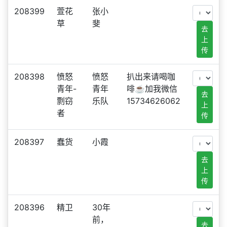
208399
萱花
张小
草
斐
去
上
传
208398
愤怒
愤怒
扒出来请喝咖
青年-
青年
啡☕️加我微信
去
剽窃
乐队
15734626062
上
者
传
208397
蠢货
小霞
去
上
传
208396
精卫
30年
前，
去