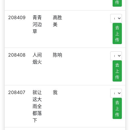
传
208409
青青
高胜
河边
美
去
草
上
传
208408
人间
陈响
烟火
去
上
传
208407
就让
我
这大
去
雨全
上
都落
传
下