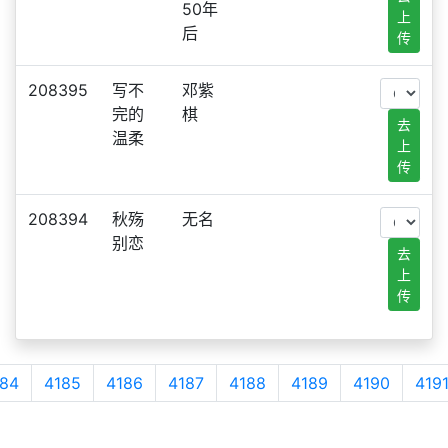
50年
上
后
传
208395
写不
邓紫
完的
棋
去
温柔
上
传
208394
秋殇
无名
别恋
去
上
传
84
4185
4186
4187
4188
4189
4190
419