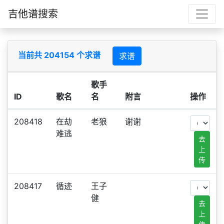
吉他谱搜索
当前共 204154 个求谱
求谱
歌手
ID
歌名
名
附言
操作
208418
在劫
老狼
谢谢
难逃
去
上
传
208417
循迹
王子
健
去
上