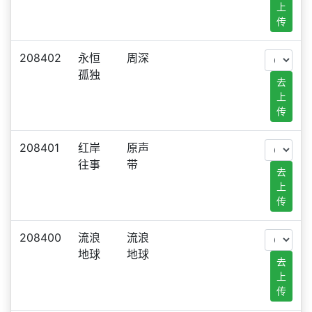
上
传
208402
永恒
周深
孤独
去
上
传
208401
红岸
原声
往事
带
去
上
传
208400
流浪
流浪
地球
地球
去
上
传