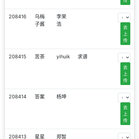
传
208416
乌梅
李荣
子酱
浩
去
上
传
208415
苦茶
yihuik
求谱
去
上
传
208414
答案
杨坤
去
上
传
208413
星星
郑智