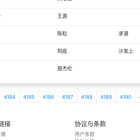
受
王源
陈粒
求谱
到底
沙发上
周杰伦
4184
4185
4186
4187
4188
4189
4190
链接
协议与条款
搜谱
用户条款