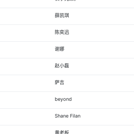
薛凯琪
陈奕迅
谢娜
赵小磊
萨吉
beyond
Shane Filan
黄老板