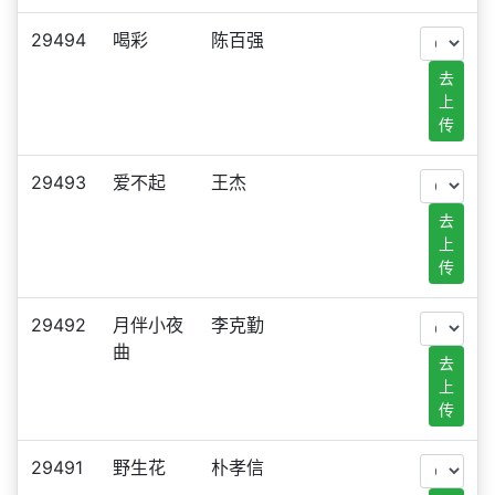
29494
喝彩
陈百强
去
上
传
29493
爱不起
王杰
去
上
传
29492
月伴小夜
李克勤
曲
去
上
传
29491
野生花
朴孝信