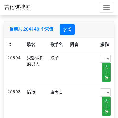
吉他谱搜索
当前共 204149 个求谱
求谱
ID
歌名
歌手名
附言
操作
29504
只想做你
欢子
的男人
去
上
传
29503
情报
唐禹哲
去
上
传