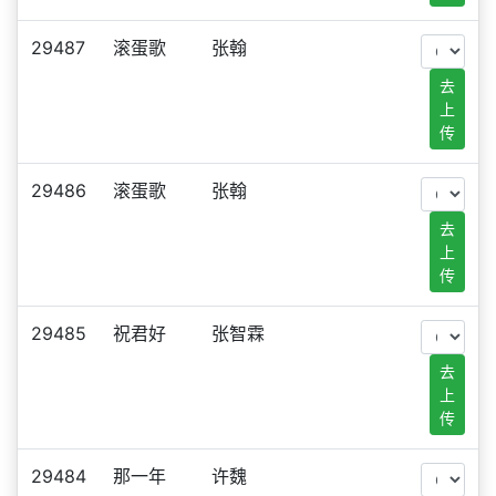
29487
滚蛋歌
张翰
去
上
传
29486
滚蛋歌
张翰
去
上
传
29485
祝君好
张智霖
去
上
传
29484
那一年
许魏