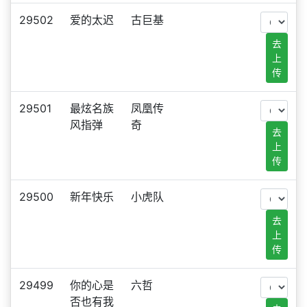
29502
爱的太迟
古巨基
去
上
传
29501
最炫名族
凤凰传
风指弹
奇
去
上
传
29500
新年快乐
小虎队
去
上
传
29499
你的心是
六哲
否也有我