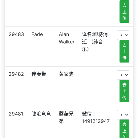
去
上
传
29483
Fade
Alan
译名:即将消
Walker
逝 （纯音
去
乐）
上
传
29482
伴奏带
黄家驹
去
上
传
29481
睫毛弯弯
蘑菇兄
微信：
弟
1491212947
去
上
传