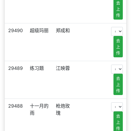
去
上
传
29490
超级玛丽
郑成和
去
上
传
29489
练习题
江映蓉
去
上
传
29488
十一月的
枪炮玫
雨
瑰
去
上
传