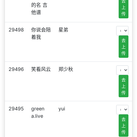
去
的名 吉
上
他谱
传
29498
你说会陪
星弟
着我
去
上
传
29496
笑看风云
郑少秋
去
上
传
29495
green
yui
a.live
去
上
传