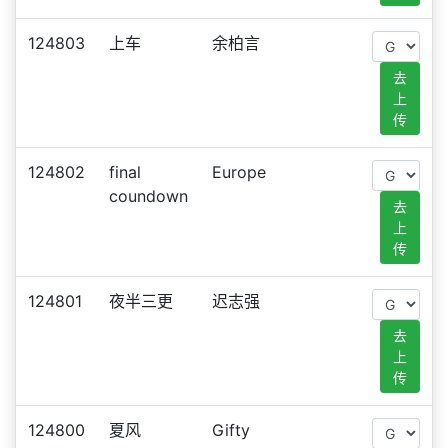
124803
上车
余柏言
去
上
传
124802
final
Europe
coundown
去
上
传
124801
夜半三更
迟志强
去
上
传
124800
夏风
Gifty