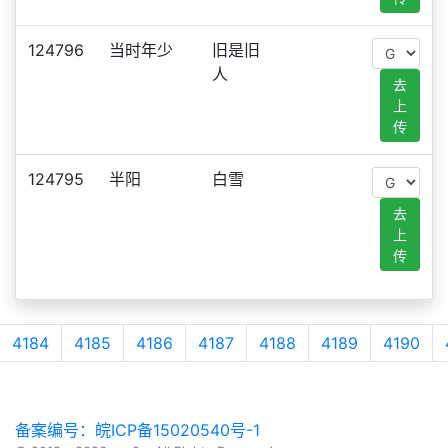
124796
当时年少
旧是旧
人
去
上
传
124795
半阳
白雪
去
上
传
4184
4185
4186
4187
4188
4189
4190
备案编号：皖ICP备15020540号-1