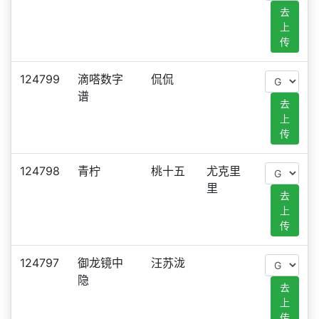
去
上
传
124799
滴嗒数字
侃侃
谱
去
上
传
124798
青柠
桃十五
尤克里
里
去
上
传
124797
御龙镜中
汪苏泷
隐
去
上
传