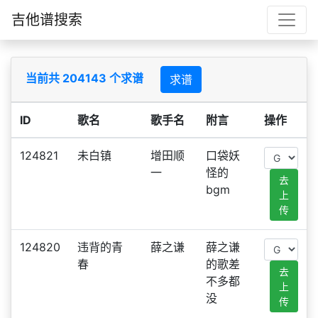
吉他谱搜索
当前共 204143 个求谱
求谱
ID
歌名
歌手名
附言
操作
124821
未白镇
增田顺
口袋妖
一
怪的
去
bgm
上
传
124820
违背的青
薛之谦
薛之谦
春
的歌差
去
不多都
上
没
传