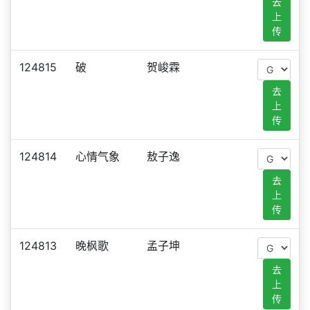
去
上
传
124815
破
贺峻霖
去
上
传
124814
心情气象
敖子逸
去
上
传
124813
晚枫歌
孟子坤
去
上
传