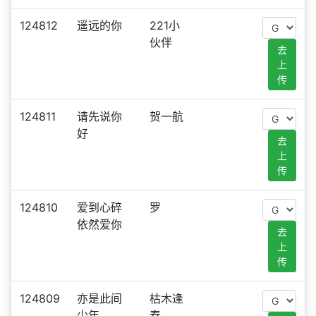
124812
遥远的你
221小
伙伴
去
上
传
124811
请先说你
贺一航
好
去
上
传
124810
爱到心碎
罗
依然爱你
去
上
传
124809
亦是此间
枯木逢
少年
春