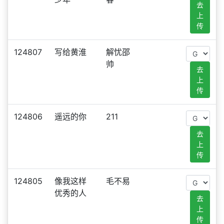
去
上
传
124807
写给黄淮
解忧邵
帅
去
上
传
124806
遥远的你
211
去
上
传
124805
像我这样
毛不易
优秀的人
去
上
传