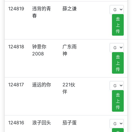
124819
违背的青
薛之谦
春
去
上
传
124818
钟意你
广东雨
2008
神
去
上
传
124817
遥远的你
221伙
伴
去
上
传
124816
浪子回头
茄子蛋