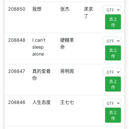
208850
我想
张杰
求求
了
去上
传
208848
I can't
硬糖革
sleep
命
去上
alone
传
208847
真的爱着
蒋明周
你
去上
传
208846
人生态度
王七七
去上
传