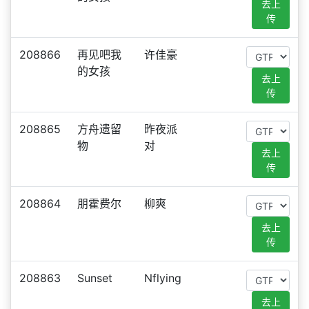
去上
传
208866
再见吧我
许佳豪
的女孩
去上
传
208865
方舟遗留
昨夜派
物
对
去上
传
208864
朋霍费尔
柳爽
去上
传
208863
Sunset
Nflying
去上