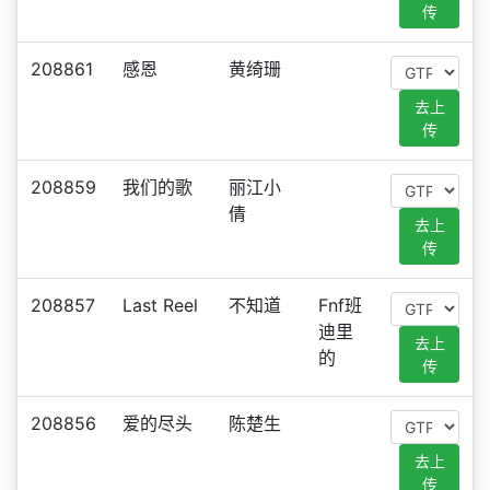
传
208861
感恩
黄绮珊
去上
传
208859
我们的歌
丽江小
倩
去上
传
208857
Last Reel
不知道
Fnf班
迪里
去上
的
传
208856
爱的尽头
陈楚生
去上
传