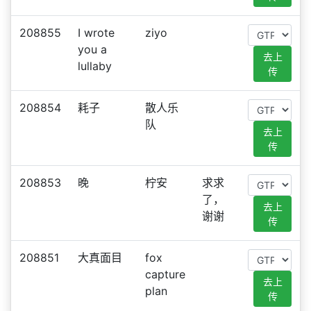
208855
I wrote
ziyo
you a
去上
lullaby
传
208854
耗子
散人乐
队
去上
传
208853
晚
柠安
求求
了，
去上
谢谢
传
208851
大真面目
fox
capture
去上
plan
传