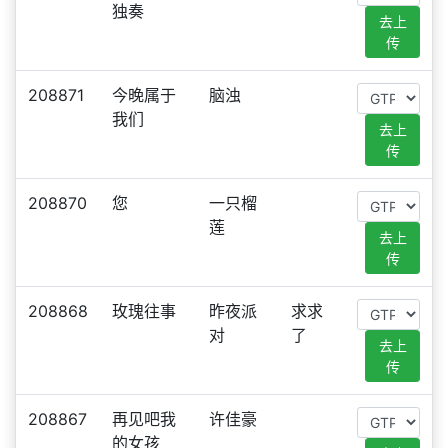
独奏
去上
传
208871
今晚属于
脑浊
我们
去上
传
208870
您
一只榴
莲
去上
传
208868
玫瑰往事
昨夜派
求求
对
了
去上
传
208867
再见吧我
许佳豪
的女孩