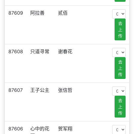
87609
阿拉善
贰佰
去
上
传
87608
只道寻常
谢春花
去
上
传
87607
王子公主
张信哲
去
上
传
87606
心中的花
贺军翔