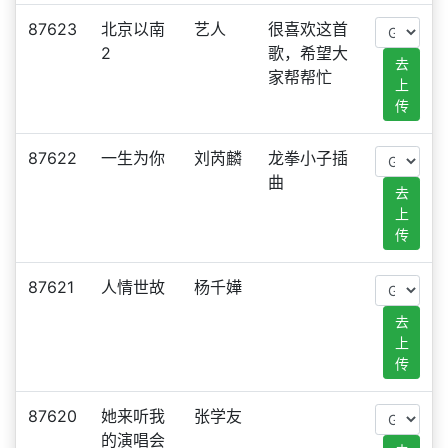
87623
北京以南
艺人
很喜欢这首
2
歌，希望大
去
家帮帮忙
上
传
87622
一生为你
刘芮麟
龙拳小子插
曲
去
上
传
87621
人情世故
杨千嬅
去
上
传
87620
她来听我
张学友
的演唱会