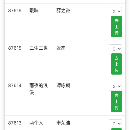
87616
暧昧
薛之谦
去
上
传
87615
三生三世
张杰
去
上
传
87614
雨夜的浪
谭咏麟
漫
去
上
传
87613
两个人
李荣浩