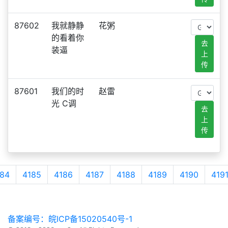
87602
我就静静
花粥
的看着你
去
装逼
上
传
87601
我们的时
赵雷
光 C调
去
上
传
84
4185
4186
4187
4188
4189
4190
419
备案编号：皖ICP备15020540号-1