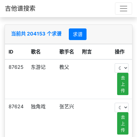
吉他谱搜索
当前共 204153 个求谱
求谱
ID
歌名
歌手名
附言
操作
87625
东游记
教父
去
上
传
87624
独角戏
张艺兴
去
上
传