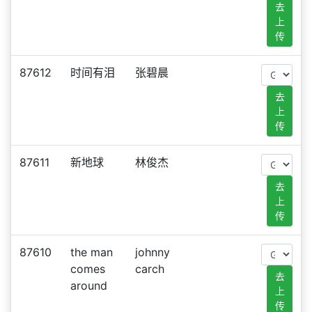
去
上
传
87612
时间有泪
张碧晨
去
上
传
87611
新地球
林俊杰
去
上
传
87610
the man
johnny
comes
carch
去
around
上
传