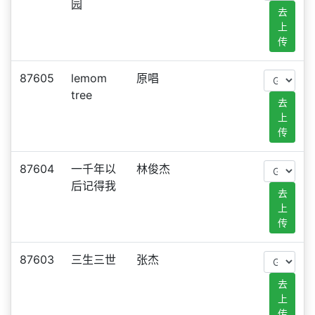
园
去
上
传
87605
lemom
原唱
tree
去
上
传
87604
一千年以
林俊杰
后记得我
去
上
传
87603
三生三世
张杰
去
上
传