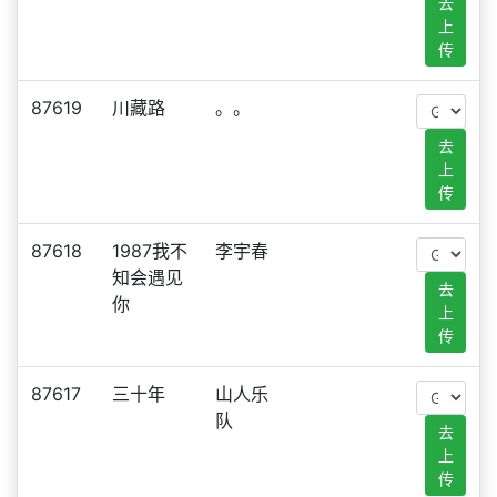
去
上
传
87619
川藏路
。。
去
上
传
87618
1987我不
李宇春
知会遇见
去
你
上
传
87617
三十年
山人乐
队
去
上
传