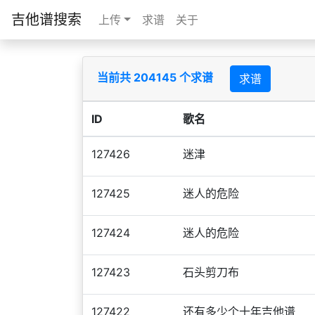
吉他谱搜索
上传
求谱
关于
当前共 204145 个求谱
求谱
ID
歌名
127426
迷津
127425
迷人的危险
127424
迷人的危险
127423
石头剪刀布
127422
还有多少个十年吉他谱