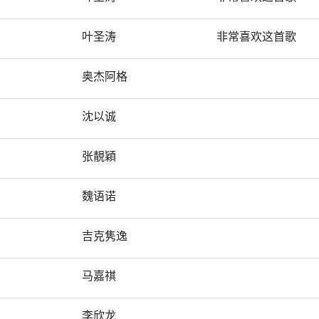
叶圣涛
非常喜欢这首歌
奥杰阿格
沈以诚
张靚穎
魏语诺
吉克隽逸
马嘉祺
李欣龙