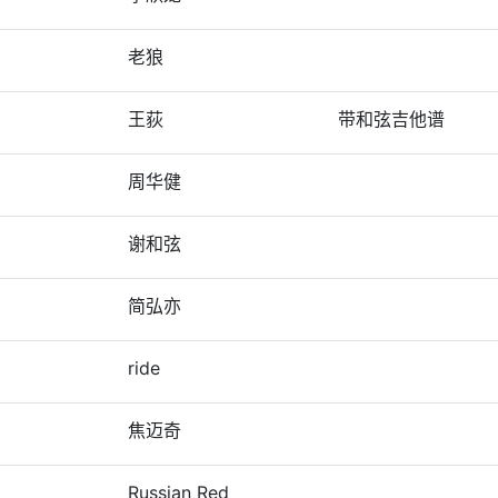
老狼
王荻
带和弦吉他谱
周华健
谢和弦
简弘亦
ride
焦迈奇
Russian Red