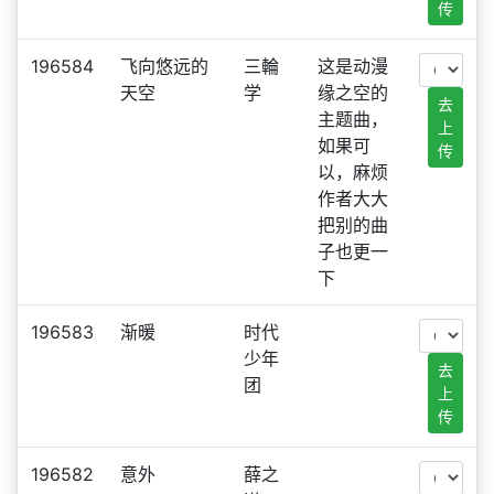
传
196584
飞向悠远的
三輪
这是动漫
天空
学
缘之空的
去
主题曲，
上
如果可
传
以，麻烦
作者大大
把别的曲
子也更一
下
196583
渐暖
时代
少年
去
团
上
传
196582
意外
薛之