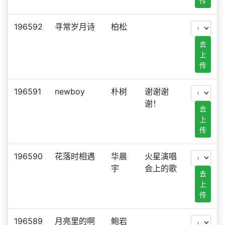
传
196592
寻常岁月诗
柏松
去
上
传
196591
newboy
朴树
谢谢谢
谢！
去
上
传
196590
花落时相遇
华晨
火星演唱
宇
会上的歌
去
上
传
196589
月亮里的啊
鲍岩