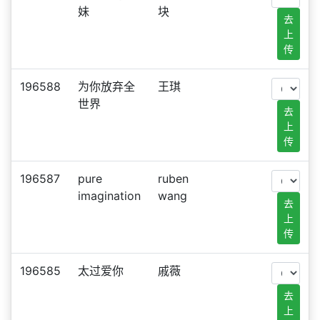
妹
块
去
上
传
196588
为你放弃全
王琪
世界
去
上
传
196587
pure
ruben
imagination
wang
去
上
传
196585
太过爱你
戚薇
去
上