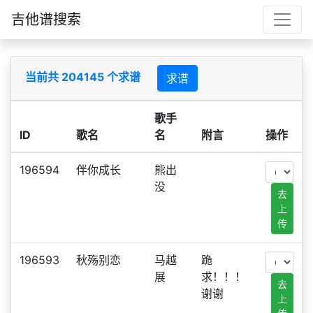
吉他谱搜索
当前共 204145 个求谱
求谱
歌手
ID
歌名
名
附言
操作
196594
伴你成长
熊出
没
去
上
传
196593
秋殇别恋
马越
跪
展
求！！！
去
谢谢
上