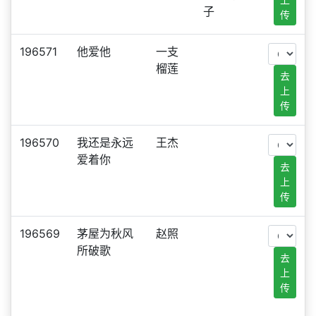
子
传
196571
他爱他
一支
榴莲
去
上
传
196570
我还是永远
王杰
爱着你
去
上
传
196569
茅屋为秋风
赵照
所破歌
去
上
传