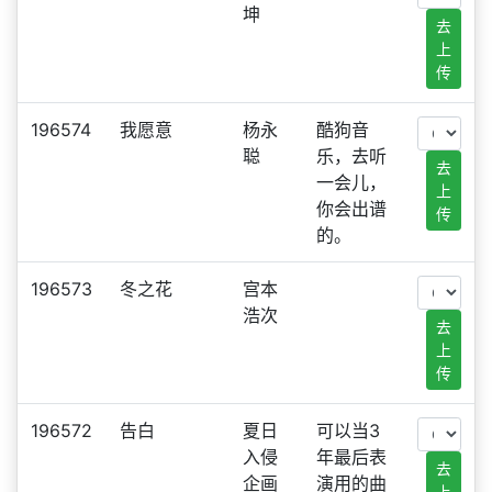
坤
去
上
传
196574
我愿意
杨永
酷狗音
聪
乐，去听
去
一会儿，
上
你会出谱
传
的。
196573
冬之花
宫本
浩次
去
上
传
196572
告白
夏日
可以当3
入侵
年最后表
去
企画
演用的曲
上