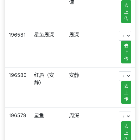
谦
去
上
传
196581
星鱼周深
周深
去
上
传
196580
红唇（安
安静
静）
去
上
传
196579
星鱼
周深
去
上
传