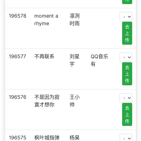
196578
moment a
凛冽
rhyme
时雨
去
上
传
196577
不再联系
刘星
QQ音乐
宇
有
去
上
传
196576
不是因为寂
王小
寞才想你
帅
去
上
传
196575
枫叶城指弹
杨昊