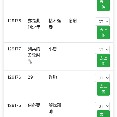
去上
传
129178
亦是此
枯木逢
谢谢
间少年
春
去上
传
129177
列兵的
小曾
柔软时
去上
光
传
129176
29
许钧
去上
传
129175
何必要
解忧邵
帅
去上