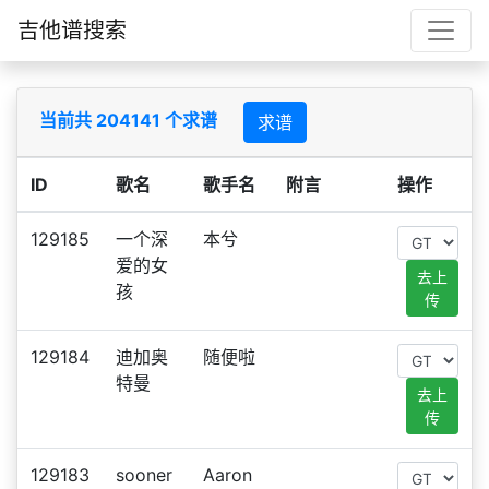
吉他谱搜索
当前共 204141 个求谱
求谱
ID
歌名
歌手名
附言
操作
129185
一个深
本兮
爱的女
去上
孩
传
129184
迪加奥
随便啦
特曼
去上
传
129183
sooner
Aaron