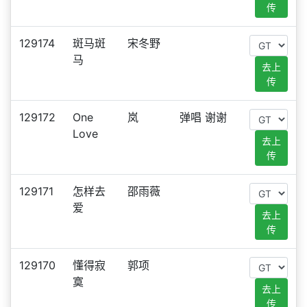
传
129174
斑马斑
宋冬野
马
去上
传
129172
One
岚
弹唱 谢谢
Love
去上
传
129171
怎样去
邵雨薇
爱
去上
传
129170
懂得寂
郭项
寞
去上
传