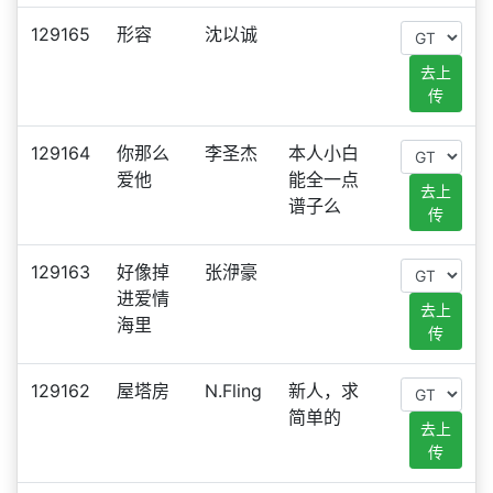
129165
形容
沈以诚
去上
传
129164
你那么
李圣杰
本人小白
爱他
能全一点
去上
谱子么
传
129163
好像掉
张洢豪
进爱情
去上
海里
传
129162
屋塔房
N.Fling
新人，求
简单的
去上
传