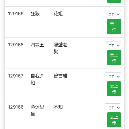
129169
狂狼
花姐
去上
传
129168
四块五
隔壁老
樊
去上
传
129167
自我介
曾雪雅
绍
去上
传
129166
命运思
不知
量
去上
传