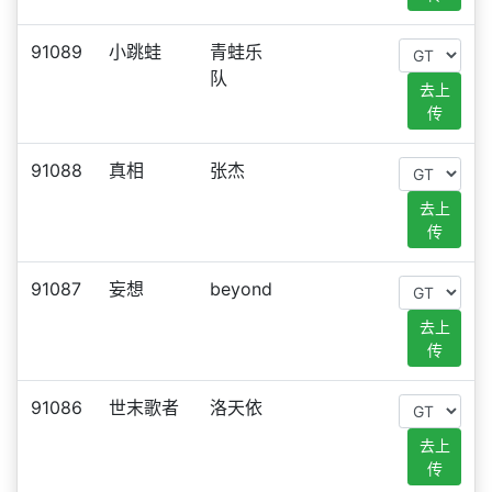
91089
小跳蛙
青蛙乐
队
去上
传
91088
真相
张杰
去上
传
91087
妄想
beyond
去上
传
91086
世末歌者
洛天依
去上
传