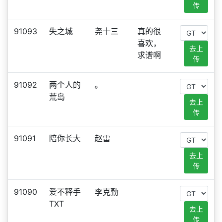
传
91093
失之城
尧十三
真的很
喜欢，
去上
求谱啊
传
91092
两个人的
。
荒岛
去上
传
91091
陪你长大
赵雷
去上
传
91090
爱不释手
李克勤
TXT
去上
传