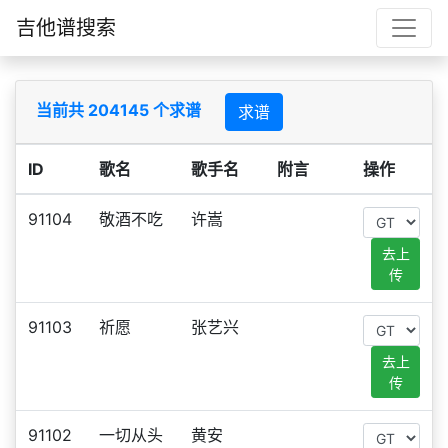
吉他谱搜索
当前共 204145 个求谱
求谱
ID
歌名
歌手名
附言
操作
91104
敬酒不吃
许嵩
去上
传
91103
祈愿
张艺兴
去上
传
91102
一切从头
黄安