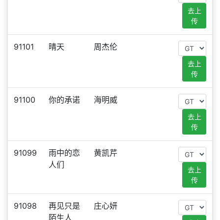
去上
传
91101
晴天
周杰伦
去上
传
91100
你的承诺
海明威
去上
传
91099
雨中的恋
黄凯芹
人们
去上
传
91098
再见只是
庄心妍
陌生人