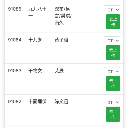
91085
九九八十
双笙/易
一
言/樊琪/
去上
南久
传
91084
十九岁
黄子稻
去上
传
91083
干物女
艾辰
去上
传
91082
十面埋伏
陈奕迅
去上
传