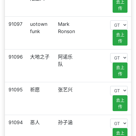
去上
传
91097
uotown
Mark
funk
Ronson
去上
传
91096
大地之子
阿诺乐
队
去上
传
91095
祈愿
张艺兴
去上
传
91094
恶人
孙子涵
去上