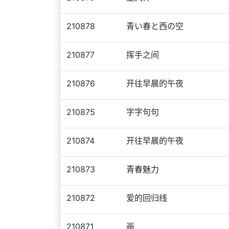
210878
青い春と西の空
210877
挥手之间
210876
开往早晨的午夜
210875
字字句句
210874
开往早晨的午夜
210873
青春魅力
210872
爱的回归线
210871
画