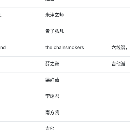
え
米津玄师
黄子弘凡
ind
the chainsmokers
六线谱，
薛之谦
吉他谱
梁静茹
李翊君
南方凯
吉他