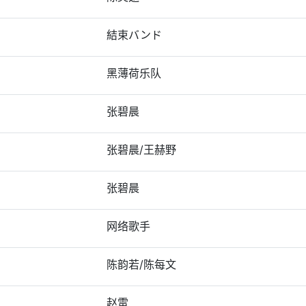
結束バンド
黑薄荷乐队
张碧晨
张碧晨/王赫野
张碧晨
网络歌手
陈韵若/陈每文
赵雷