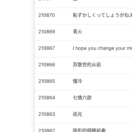
210870
恥ずかしくってしょうがね
210869
青火
210867
I hope you change your m
210866
苏黎世的从前
210865
慢冷
210864
七情六欲
210863
巡光
210862
隐形的翅膀前奏