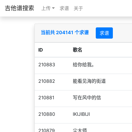
吉他谱搜索
上传
求谱
关于
当前共 204141 个求谱
求谱
ID
歌名
210883
给你给我。
210882
能看见海的街道
210881
写在风中的信
210880
IKIJIBIJI
210879
尘大师