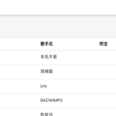
歌手名
附言
毛毛不易
宫崎骏
july
RADWIMPS
陈奕迅