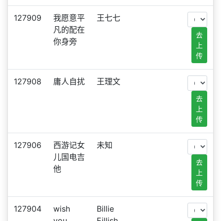
127909
我愿意平
王七七
凡的配在
去
你身旁
上
传
127908
庸人自扰
王理文
去
上
传
127906
西游记女
未知
儿国电吉
去
他
上
传
127904
wish
Billie
you
Eillish