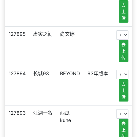
去
上
传
127895
虚实之间
尚文婷
去
上
传
127894
长城93
BEYOND
93年版本
去
上
传
127893
江湖一叙
西瓜
kune
去
上
传