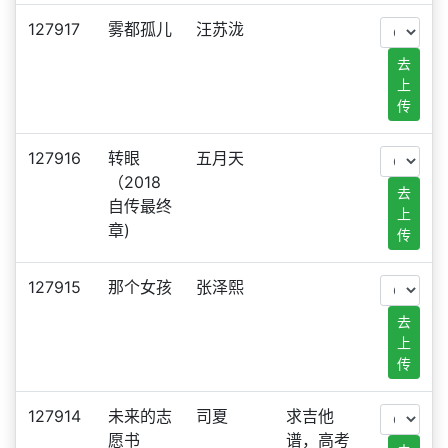
127917
雾都孤儿
汪苏泷
去
上
传
127916
转眼
五月天
（2018
去
自传最终
上
章)
传
127915
那个女孩
张泽熙
去
上
传
127914
未来的志
司夏
求吉他
愿书
谱，高考