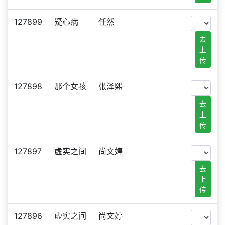
127899
疑心病
任然
去
上
传
127898
那个女孩
张泽熙
去
上
传
127897
虚实之间
尚文婷
去
上
传
127896
虚实之间
尚文婷