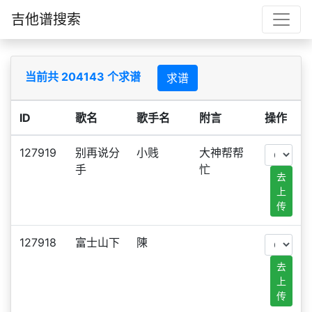
吉他谱搜索
当前共 204143 个求谱
求谱
ID
歌名
歌手名
附言
操作
127919
别再说分
小贱
大神帮帮
手
忙
去
上
传
127918
富士山下
陳
去
上
传