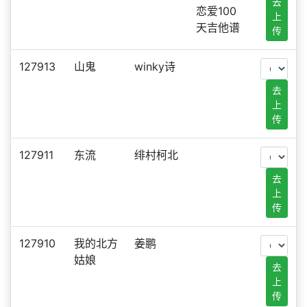
去
恋爱100
上
天吉他谱
传
127913
山鬼
winky诗
去
上
传
127911
东流
绯村柯北
去
上
传
127910
我的北方
姜鹏
姑娘
去
上
传