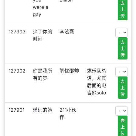
去
were a
上
gay
传
127903
少了你的
李泫熹
时间
去
上
传
127902
你是我所
解忧邵帅
求乐队总
有的梦
谱，尤其
去
后面的电
上
吉他solo
传
127901
遥远的她
211小伙
伴
去
上
传