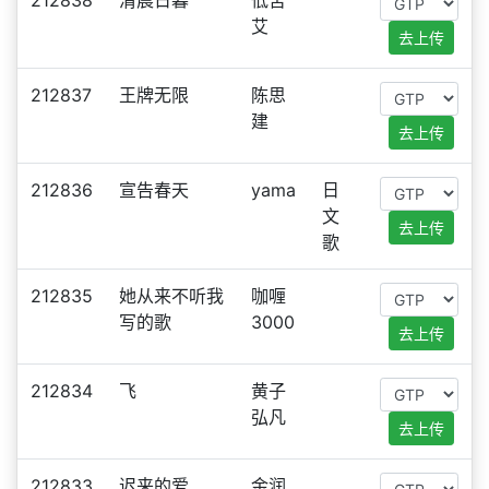
212838
清晨日暮
低苦
艾
去上传
212837
王牌无限
陈思
建
去上传
212836
宣告春天
yama
日
文
去上传
歌
212835
她从来不听我
咖喱
写的歌
3000
去上传
212834
飞
黄子
弘凡
去上传
212833
迟来的爱
金润