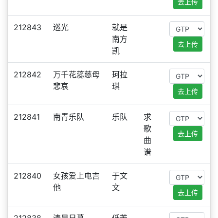
去上传
212843
巡光
就是
南方
去上传
凯
212842
万千花蕊慈母
珂拉
悲哀
琪
去上传
212841
南青乐队
乐队
求
歌
去上传
曲
谱
212840
女孩爱上电吉
于文
他
文
去上传