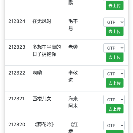
鹏
去上传
212824
在无风时
毛不
易
去上传
212823
多想在平庸的
老樊
日子拥抱你
去上传
212822
啊哟
李敬
进
去上传
212821
西楼儿女
海来
阿木
去上传
212820
《葬花吟》
《红
楼