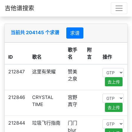
吉他谱搜索
当前共 204145 个求谱
求谱
歌手
附
ID
歌名
名
言
操作
212847
这里有荣耀
赞美
之泉
去上传
212846
CRYSTAL
宫野
TIME
真守
去上传
212844
垃圾飞行指南
门门
blur