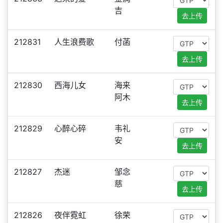
吉
去上传
212831
人生浪费歌
付菡
去上传
212830
西海儿女
海来
阿木
去上传
212829
心醉心碎
韦礼
安
去上传
212827
杰迷
邹念
慈
去上传
212826
夜伴霓虹
徐荣