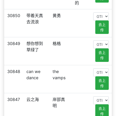
的
30850
带着天真
黄勇
去流浪
去上
传
30849
想你想到
格格
草绿了
去上
传
30848
can we
the
dance
vamps
去上
传
30847
云之海
岸部真
明
去上
传