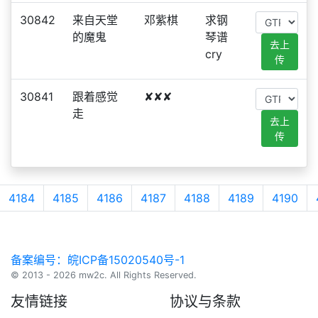
30842
来自天堂
邓紫棋
求钢
的魔鬼
琴谱
去上
cry
传
30841
跟着感觉
✘✘✘
走
去上
传
4184
4185
4186
4187
4188
4189
4190
备案编号：皖ICP备15020540号-1
© 2013 - 2026 mw2c. All Rights Reserved.
友情链接
协议与条款