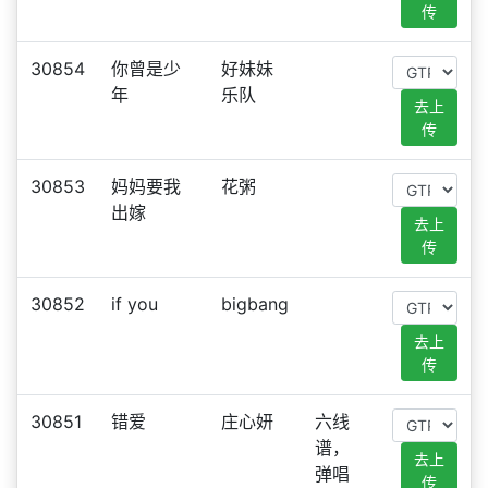
传
30854
你曾是少
好妹妹
年
乐队
去上
传
30853
妈妈要我
花粥
出嫁
去上
传
30852
if you
bigbang
去上
传
30851
错爱
庄心妍
六线
谱，
去上
弹唱
传