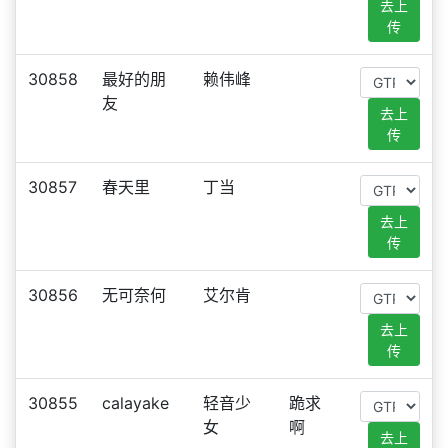
去上
传
30858
最好的朋
赖伟峰
友
去上
传
30857
春天里
丁当
去上
传
30856
无可奈何
艾尔肯
去上
传
30855
calayake
轻音少
跪求
女
啊
去上