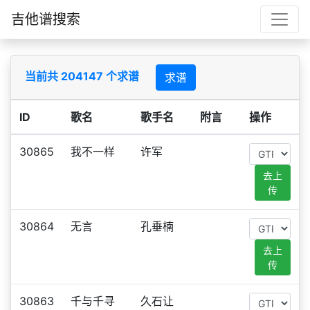
吉他谱搜索
当前共 204147 个求谱
求谱
ID
歌名
歌手名
附言
操作
30865
我不一样
许军
去上
传
30864
无言
孔垂楠
去上
传
30863
千与千寻
久石让