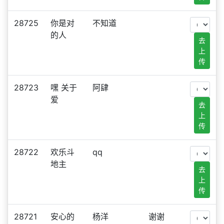
28725
你是对
不知道
的人
去
上
传
28723
嘿 关于
阿肆
爱
去
上
传
28722
欢乐斗
qq
地主
去
上
传
28721
安心的
杨洋
谢谢