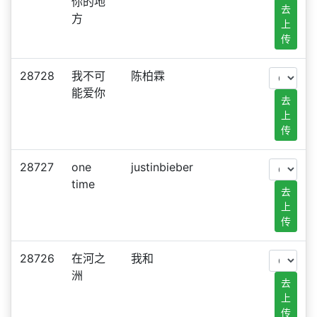
你的地
去
方
上
传
28728
我不可
陈柏霖
能爱你
去
上
传
28727
one
justinbieber
time
去
上
传
28726
在河之
我和
洲
去
上
传