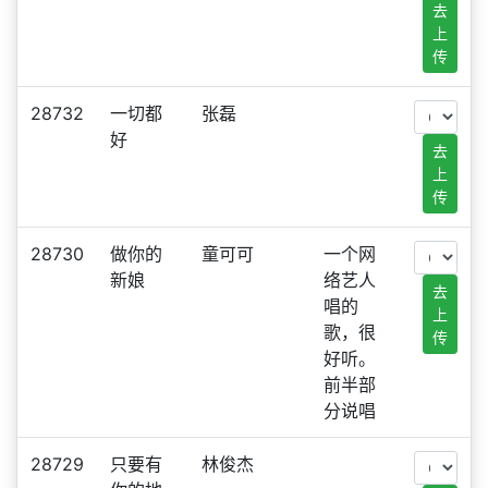
去
上
传
28732
一切都
张磊
好
去
上
传
28730
做你的
童可可
一个网
新娘
络艺人
去
唱的
上
歌，很
传
好听。
前半部
分说唱
28729
只要有
林俊杰