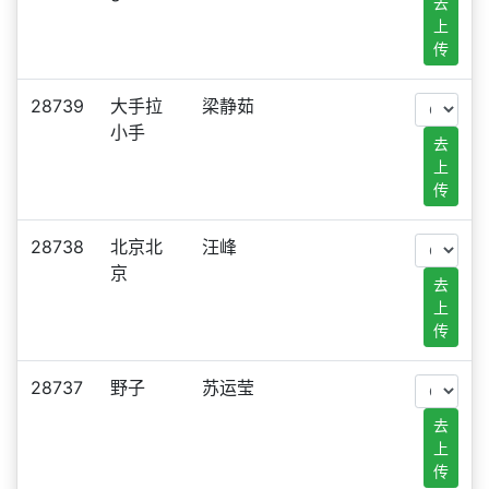
去
上
传
28739
大手拉
梁静茹
小手
去
上
传
28738
北京北
汪峰
京
去
上
传
28737
野子
苏运莹
去
上
传