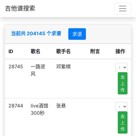
吉他谱搜索
当前共 204145 个求谱
求谱
ID
歌名
歌手名
附言
操作
28745
一路逆
邓紫棋
风
去
上
传
28744
live酒馆
张悬
300秒
去
上
传