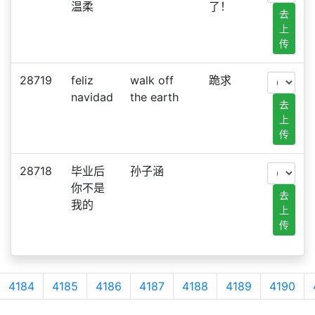
温柔
了！
去
上
传
28719
feliz
walk off
跪求
navidad
the earth
去
上
传
28718
毕业后
孙子涵
你不是
去
我的
上
传
4184
4185
4186
4187
4188
4189
4190