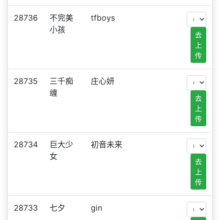
28736
不完美
tfboys
小孩
去
上
传
28735
三千痴
庄心妍
缠
去
上
传
28734
巨大少
初音未来
女
去
上
传
28733
七夕
gin