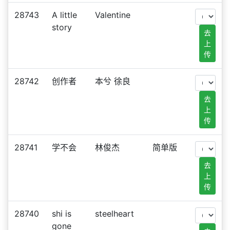
28743
A little
Valentine
story
去
上
传
28742
创作者
本兮 徐良
去
上
传
28741
学不会
林俊杰
简单版
去
上
传
28740
shi is
steelheart
gone