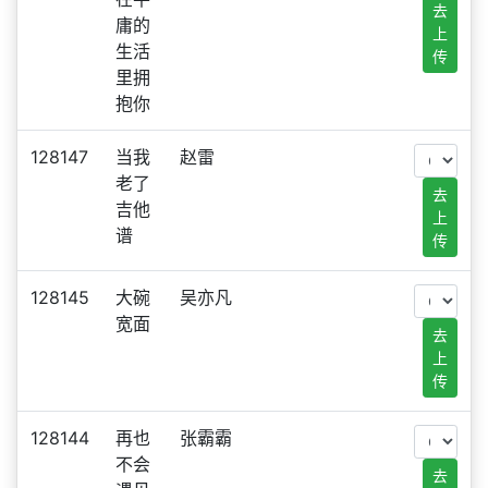
去
庸的
上
生活
传
里拥
抱你
128147
当我
赵雷
老了
去
吉他
上
谱
传
128145
大碗
吴亦凡
宽面
去
上
传
128144
再也
张霸霸
不会
去