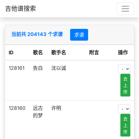
吉他谱搜索
当前共 204143 个求谱
求谱
ID
歌名
歌手名
附言
操作
128161
告白
沈以诚
去
上
传
128160
远古
许明
的梦
去
上
传