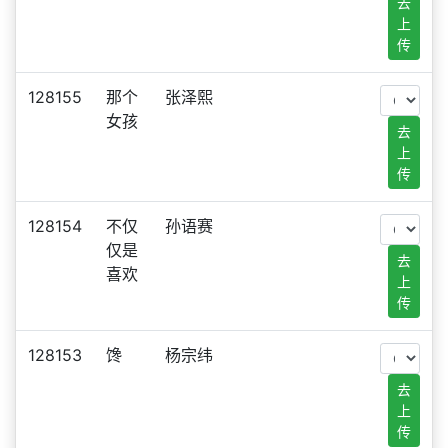
去
上
传
128155
那个
张泽熙
女孩
去
上
传
128154
不仅
孙语赛
仅是
去
喜欢
上
传
128153
馋
杨宗纬
去
上
传