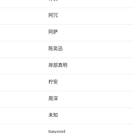
阿冗
阿萨
陈奕迅
岸部真明
柠安
周深
未知
beyond