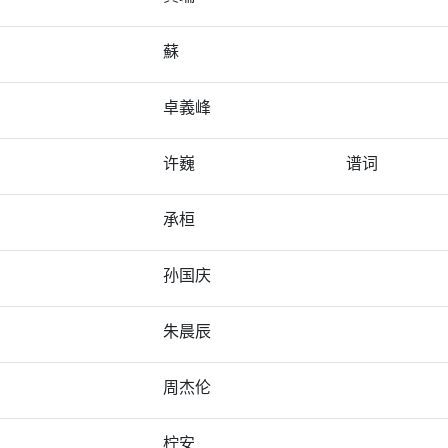
蘇
卓義峰
许巍
谱词
承桓
孙国庆
朱晨辰
周杰伦
柠安