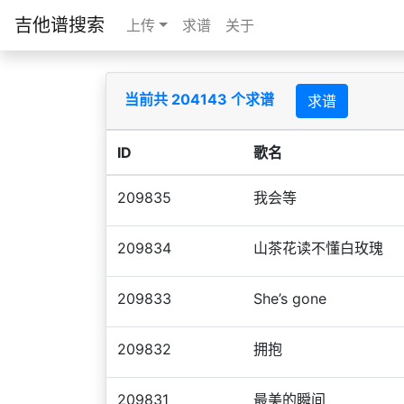
吉他谱搜索
上传
求谱
关于
当前共 204143 个求谱
求谱
ID
歌名
209835
我会等
209834
山茶花读不懂白玫瑰
209833
She’s gone
209832
拥抱
209831
最美的瞬间