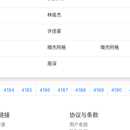
林俊杰
许佳豪
噢杰阿格
噢杰阿格
周深
4184
4185
4186
4187
4188
4189
4190
链接
协议与条款
搜谱
用户条款