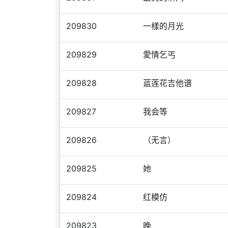
209830
一樣的月光
209829
愛情乞丐
209828
蓝莲花吉他谱
209827
我会等
209826
（无言）
209825
她
209824
红模仿
209823
晚