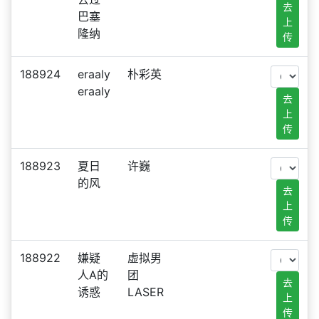
去
巴塞
上
隆纳
传
188924
eraaly
朴彩英
eraaly
去
上
传
188923
夏日
许巍
的风
去
上
传
188922
嫌疑
虚拟男
人A的
团
去
诱惑
LASER
上
传