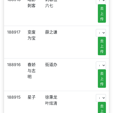
刺客
六七
去
上
传
188917
变废
薛之谦
为宝
去
上
传
188916
春娇
街道办
与志
去
明
上
传
188915
星子
徐秉龙
叶炫清
去
上