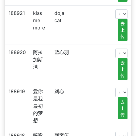
188921
kiss
doja
me
cat
去
more
上
传
188920
阿拉
蓝心羽
加斯
去
湾
上
传
188919
爱你
刘心
是我
去
最初
上
的梦
传
想
188918
暗影
刺客伍