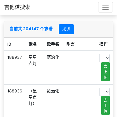
吉他谱搜索
当前共 204147 个求谱
求谱
ID
歌名
歌手名
附言
操作
188937
星星
甄治化
点灯
去
上
传
188936
（星
甄治化
星点
去
灯）
上
传