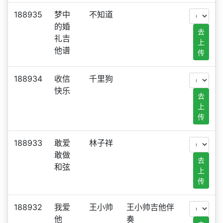
188935
梦中
不知道
的婚
去
礼吉
上
他谱
传
188934
收信
千里狗
快乐
去
上
传
188933
敢爱
林子祥
敢做
去
和弦
上
传
188932
我爱
王小帅
王小帅吉他伴
他
奏