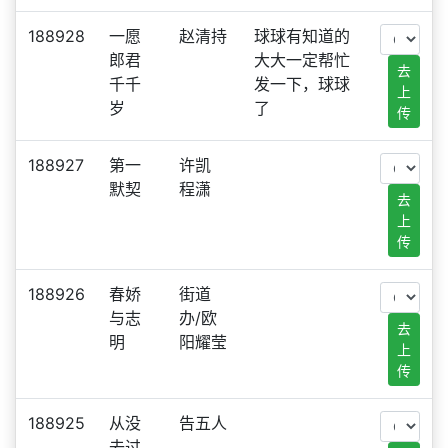
188928
一愿
赵清持
球球有知道的
郎君
大大一定帮忙
去
千千
发一下，球球
上
岁
了
传
188927
第一
许凯
默契
程潇
去
上
传
188926
春娇
街道
与志
办/欧
去
明
阳耀莹
上
传
188925
从没
告五人
去过