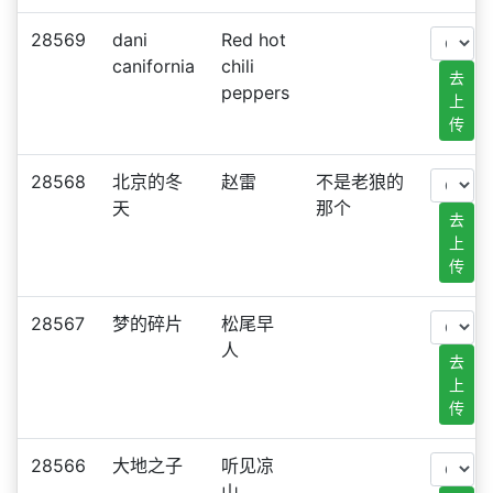
28569
dani
Red hot
canifornia
chili
去
peppers
上
传
28568
北京的冬
赵雷
不是老狼的
天
那个
去
上
传
28567
梦的碎片
松尾早
人
去
上
传
28566
大地之子
听见凉
山