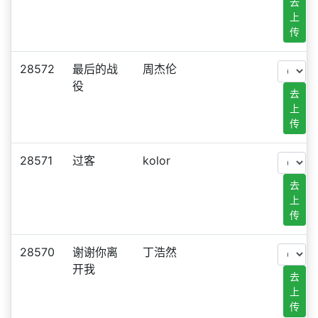
去
上
传
28572
最后的战
周杰伦
役
去
上
传
28571
过客
kolor
去
上
传
28570
谢谢你离
丁浩然
开我
去
上
传