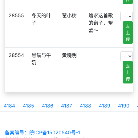
28555
冬天的叶
翟小树
跪求这首歌
子
的谱子，蟹
去
蟹～
上
传
28554
黑猫与牛
黄晓明
奶
去
上
传
4184
4185
4186
4187
4188
4189
4190
备案编号：皖ICP备15020540号-1