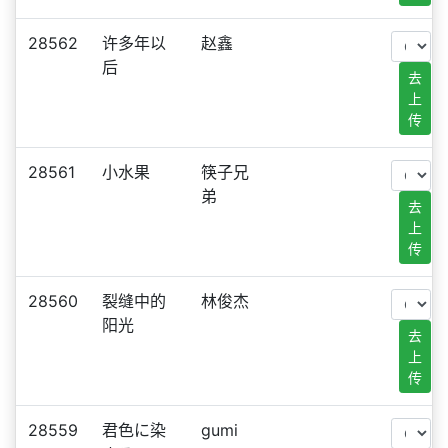
28562
许多年以
赵鑫
后
去
上
传
28561
小水果
筷子兄
弟
去
上
传
28560
裂缝中的
林俊杰
阳光
去
上
传
28559
君色に染
gumi