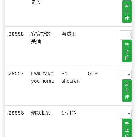
まる
去
上
传
28558
宾客斯的
海贼王
美酒
去
上
传
28557
I will take
Ed
GTP
you home
sheeran
去
上
传
28556
烟笼长安
少司命
去
上
传