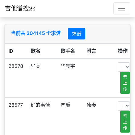
吉他谱搜索
当前共 204145 个求谱
求谱
ID
歌名
歌手名
附言
操作
28578
异类
华晨宇
去
上
传
28577
好的事情
严爵
独奏
去
上
传