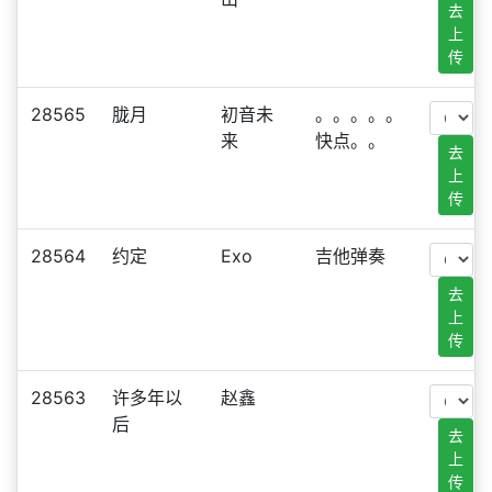
去
上
传
28565
胧月
初音未
。。。。。
来
快点。。
去
上
传
28564
约定
Exo
吉他弹奏
去
上
传
28563
许多年以
赵鑫
后
去
上
传