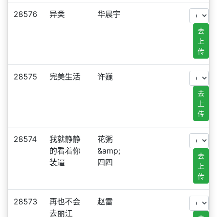
28576
异类
华晨宇
去
上
传
28575
完美生活
许巍
去
上
传
28574
我就静静
花粥
的看着你
&amp;
去
装逼
四四
上
传
28573
再也不会
赵雷
去丽江