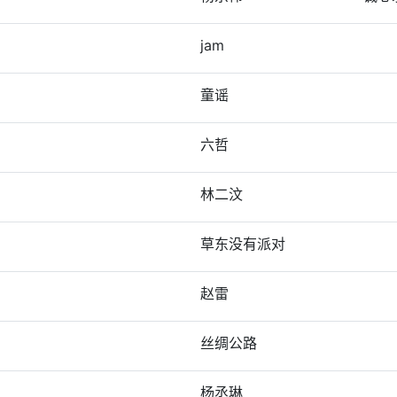
jam
童谣
六哲
林二汶
草东没有派对
赵雷
丝绸公路
杨丞琳