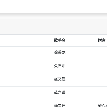
歌手名
附言
徐秉龙
久石泪
赵又廷
薛之谦
杨宗伟
诚心