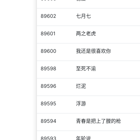
89602
七月七
89601
两之老虎
89600
我还是很喜欢你
89598
至死不渝
89596
烂泥
89595
浮游
89594
青春是把上了膛的枪
89593
年轮说