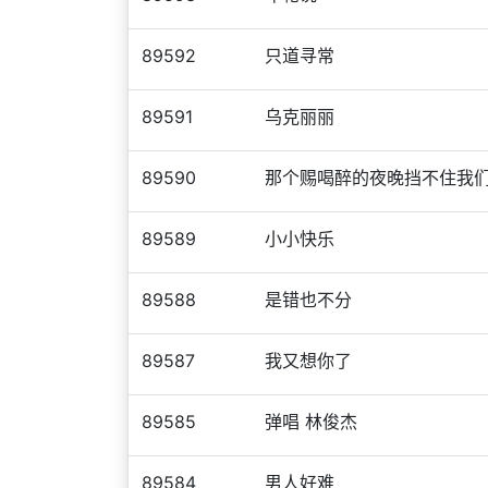
89592
只道寻常
89591
乌克丽丽
89590
那个赐喝醉的夜晚挡不住我
89589
小小快乐
89588
是错也不分
89587
我又想你了
89585
弹唱 林俊杰
89584
男人好难