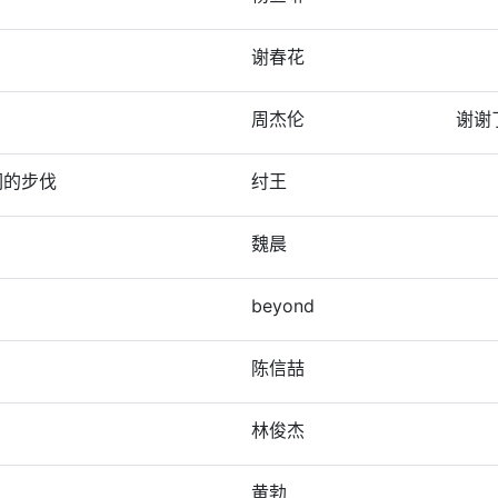
谢春花
周杰伦
谢谢
们的步伐
纣王
魏晨
beyond
陈信喆
林俊杰
黄勃