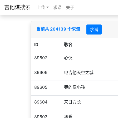
吉他谱搜索
上传
求谱
关于
当前共 204139 个求谱
求谱
ID
歌名
89607
心仪
89606
电吉他天空之城
89605
哭的像小孩
89604
来日方长
89603
初爱