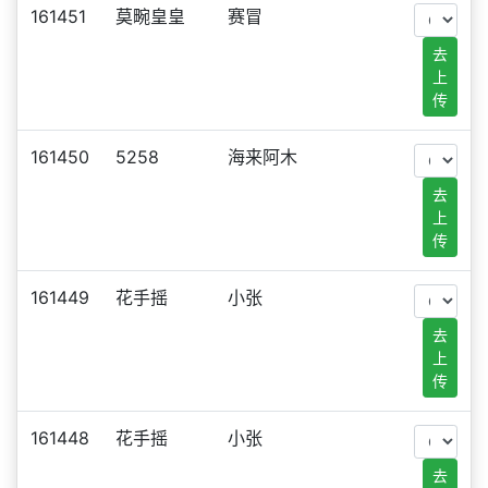
161451
莫畹皇皇
赛冒
去
上
传
161450
5258
海来阿木
去
上
传
161449
花手摇
小张
去
上
传
161448
花手摇
小张
去