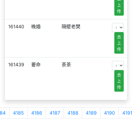
上
传
161440
晚婚
隔壁老樊
去
上
传
161439
要命
茶茶
去
上
传
84
4185
4186
4187
4188
4189
4190
419