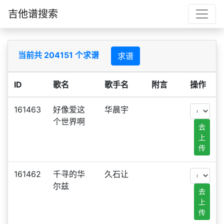
吉他谱搜索
当前共 204151 个求谱
求谱
ID
歌名
歌手名
附言
操作
161463
好像爱这
华晨宇
个世界啊
去
上
传
161462
千寻的华
久石让
尔兹
去
上
传