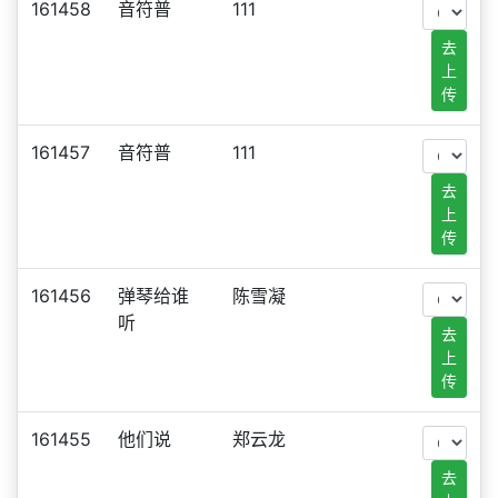
161458
音符普
111
去
上
传
161457
音符普
111
去
上
传
161456
弹琴给谁
陈雪凝
听
去
上
传
161455
他们说
郑云龙
去