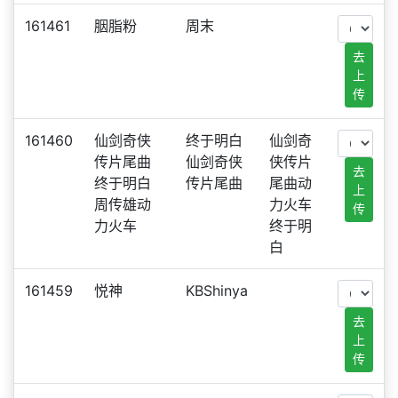
161461
胭脂粉
周末
去
上
传
161460
仙剑奇侠
终于明白
仙剑奇
传片尾曲
仙剑奇侠
侠传片
去
终于明白
传片尾曲
尾曲动
上
周传雄动
力火车
传
力火车
终于明
白
161459
悦神
KBShinya
去
上
传