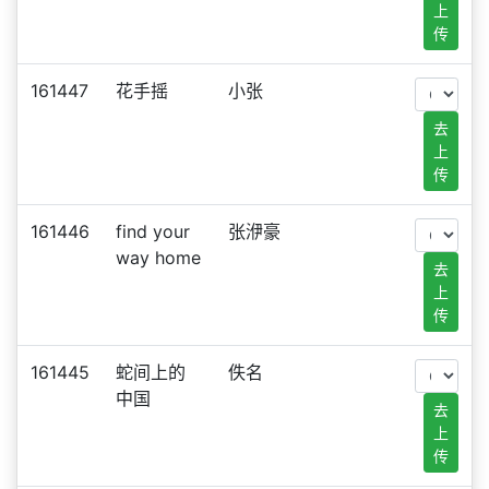
上
传
161447
花手摇
小张
去
上
传
161446
find your
张洢豪
way home
去
上
传
161445
蛇间上的
佚名
中国
去
上
传