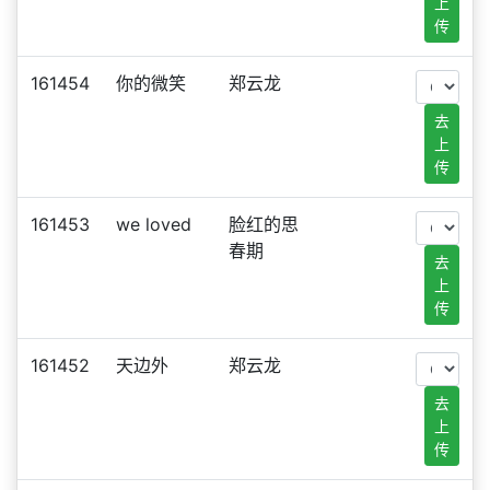
上
传
161454
你的微笑
郑云龙
去
上
传
161453
we loved
脸红的思
春期
去
上
传
161452
天边外
郑云龙
去
上
传