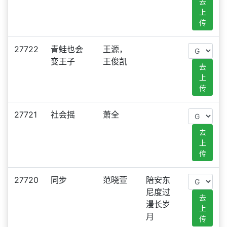
去
上
传
27722
青蛙也会
王源，
变王子
王俊凯
去
上
传
27721
社会摇
萧全
去
上
传
27720
同步
范晓萱
陪安东
尼度过
去
漫长岁
上
月
传