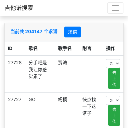
吉他谱搜索
当前共 204147 个求谱
求谱
ID
歌名
歌手名
附言
操作
27728
分手吧是
贾涛
我让你感
去
觉累了
上
传
27727
GO
杨桐
快点找
一下这
去
谱子
上
传