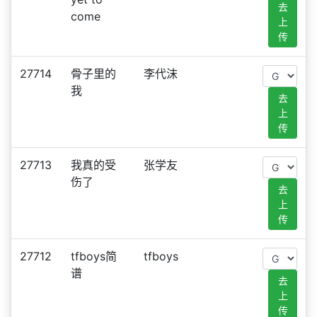
去
come
上
传
27714
骨子里的
李代沫
我
去
上
传
27713
我真的受
张学友
伤了
去
上
传
27712
tfboys简
tfboys
谱
去
上
传