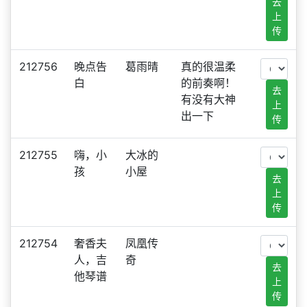
去
上
传
212756
晚点告
葛雨晴
真的很温柔
白
的前奏啊！
去
有没有大神
上
出一下
传
212755
嗨，小
大冰的
孩
小屋
去
上
传
212754
奢香夫
凤凰传
人，吉
奇
去
他琴谱
上
传