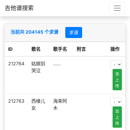
吉他谱搜索
当前共 204145 个求谱
求谱
ID
歌名
歌手名
附言
操作
212764
姑娘别
……
哭泣
去
上
传
212763
西楼儿
海来阿
女
木
去
上
传