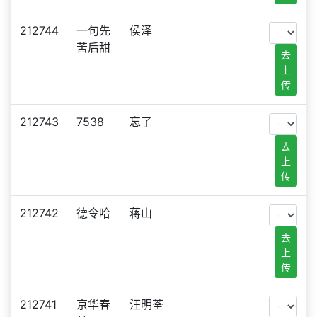
212744
一句先
侯泽
苦后甜
去
上
传
212743
7538
忘了
去
上
传
212742
德令哈
蒋山
去
上
传
212741
京华春
汪明荃