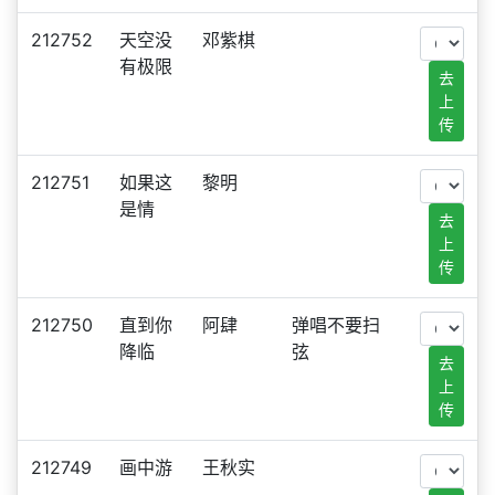
212752
天空没
邓紫棋
有极限
去
上
传
212751
如果这
黎明
是情
去
上
传
212750
直到你
阿肆
弹唱不要扫
降临
弦
去
上
传
212749
画中游
王秋实