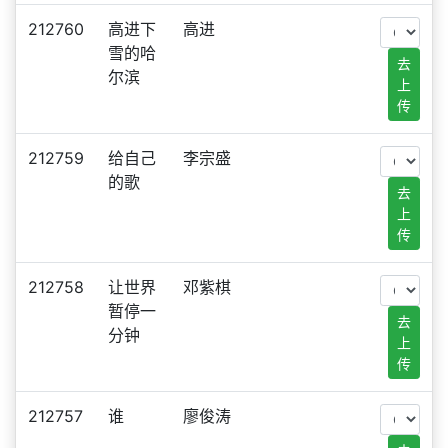
212760
高进下
高进
雪的哈
去
尔滨
上
传
212759
给自己
李宗盛
的歌
去
上
传
212758
让世界
邓紫棋
暂停一
去
分钟
上
传
212757
谁
廖俊涛