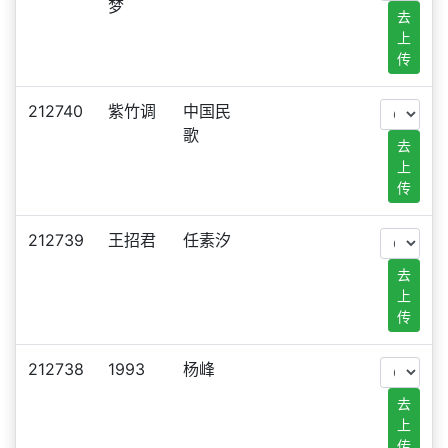
梦
去
上
传
212740
紫竹调
中国民
歌
去
上
传
212739
王招君
任素汐
去
上
传
212738
1993
杨峰
去
上
传