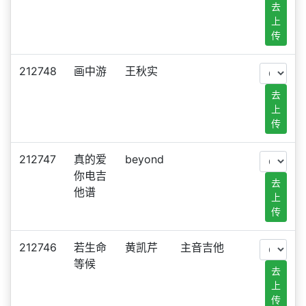
去
上
传
212748
画中游
王秋实
去
上
传
212747
真的爱
beyond
你电吉
去
他谱
上
传
212746
若生命
黄凯芹
主音吉他
等候
去
上
传